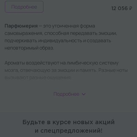
Подробнее
12 056 ₽
Парфюмерия
— это утонченная форма
самовыражения, способная передавать эмоции,
подчеркивать индивидуальность и создавать
неповторимый образ.
Ароматы воздействуют на лимбическую систему
мозга, отвечающую за эмоции и память. Разные ноты
вызывают разные ощущения:
свежие (лимон, морской бриз) бодрят,
Подробнее
цветочные (жасмин, пион) дарят спокойствие,
а восточные (ваниль, корица) усиливают
чувственность.
Правильно подобранный аромат повышает
Будьте в курсе новых акций
уверенность и создает психологический комфорт.
и спецпредложений!