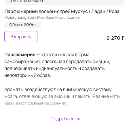
La Sultane de Saba
Парфюмерный лосьон-спрей Мускус / Ладан / Роза
Moisturizing Body Mist Rose Musk Incense
Объем: 200ml
В корзину
9 270 ₽
Парфюмерия
— это утонченная форма
самовыражения, способная передавать эмоции,
подчеркивать индивидуальность и создавать
неповторимый образ.
Ароматы воздействуют на лимбическую систему
мозга, отвечающую за эмоции и память. Разные ноты
вызывают разные ощущения:
свежие (лимон, морской бриз) бодрят,
Подробнее
цветочные (жасмин, пион) дарят спокойствие,
а восточные (ваниль, корица) усиливают