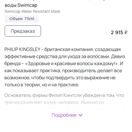
воды Swimcap
Swimcap Water Resistant Mask
Объем: 75ml
Предзаказ
2 915 ₽
PHILIP KINGSLEY – британская компания, создающая
эффективные средства для ухода за волосами. Девиз
бренда – «Здоровые и красивые волосы каждому!». И
как показывает практика, производитель делает все
возможное, чтобы подтвердить это выражение не
только в теории, но и на практике.
Основатель фирмы Филип Кингсли убежден в том, что
прическа меняет жизнь человека. Именно он
предложил фразу «bad hair day», ставшую крылатой. С
Подробнее
английского языка она переводится просто: «день
плохих волос» – тот самый день, когда все получается
наперекосяк, даже прическа.