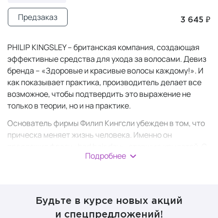
Предзаказ
3 645 ₽
PHILIP KINGSLEY – британская компания, создающая
эффективные средства для ухода за волосами. Девиз
бренда – «Здоровые и красивые волосы каждому!». И
как показывает практика, производитель делает все
возможное, чтобы подтвердить это выражение не
только в теории, но и на практике.
Основатель фирмы Филип Кингсли убежден в том, что
прическа меняет жизнь человека. Именно он
предложил фразу «bad hair day», ставшую крылатой. С
Подробнее
английского языка она переводится просто: «день
плохих волос» – тот самый день, когда все получается
наперекосяк, даже прическа.
В 1968 году Филип основал флагманскую клинику в
Будьте в курсе новых акций
Британии, а еще через 9 лет – в США. Компанию Филип
и спецпредложений!