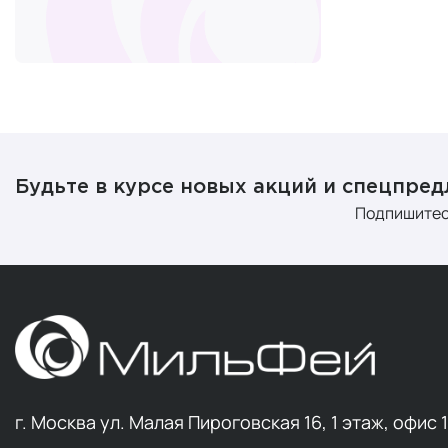
Cover Cushi
ультрафиоле
защиту от с
Растительны
равномерно 
В интернет-
тоники) с д
Будьте в курсе новых акций и спецпре
дистрибьюто
Подпишитес
обратиться к
с экстрактом
г. Москва ул. Малая Пироговская 16, 1 этаж, офис 