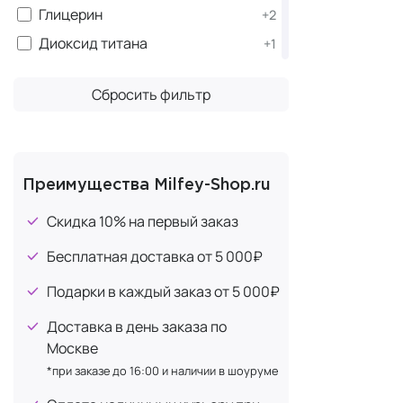
Глицерин
+2
Обеспе
Выравн
Диоксид титана
+1
Придае
Женьшень
+2
Увлажня
Сбросить фильтр
Лимонная кислота
+1
Успока
Способ
Ниацинамид (витамин B3)
+3
Активи
Олигопептиды
+1
В составе и
Пантенол (витамин B5)
Преимущества Milfey-Shop.ru
+1
для восстан
Центелла азиатская
+1
Скидка 10% на первый заказ
ароматизато
Церамиды
+2
Омолаживающ
Бесплатная доставка от 5 000₽
Экстракт зеленого чая
+1
использоват
Подарки в каждый заказ от 5 000₽
достичь зам
×
Экстракт портулака
Доставка в день заказа по
Экстракт прополиса
+1
Москве
Эпидермальный фактор роста
+1
*при заказе до 16:00 и наличии в шоуруме
Мега в
(EGF)