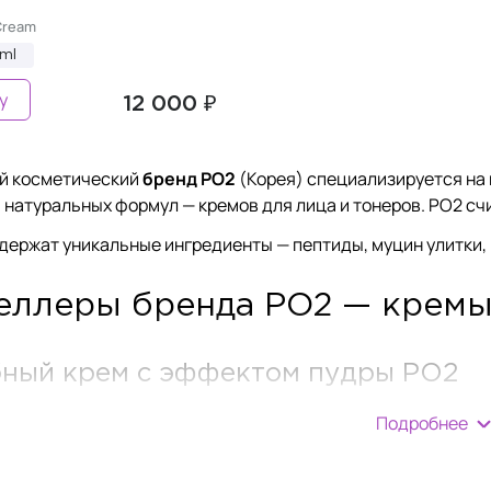
Cream
ml
у
12 000 ₽
й косметический
бренд PO2
(Корея) специализируется на
 натуральных формул — кремов для лица и тонеров. PO2 сч
держат уникальные ингредиенты — пептиды, муцин улитки, 
еллеры бренда PO2 — крем
ный крем с эффектом пудры PO2
m — это универсальное средство для ухода за кожей лица.
Подробнее
ирного блеска. Этот крем прошел клинические испытания и
ит для домашнего и профессионального использования в к