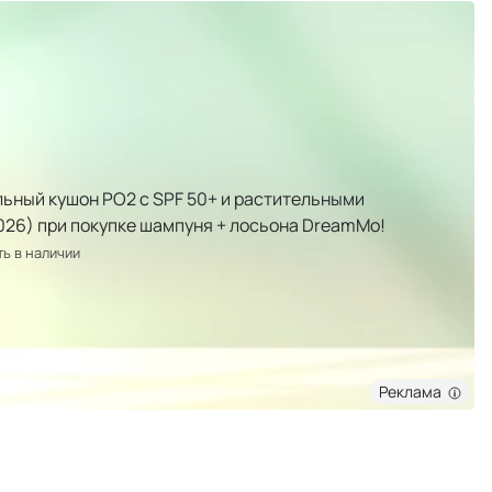
ьный кушон РО2 с SPF 50+ и растительными
2026) при покупке шампуня + лосьона DreamMo!
ть в наличии
Реклама