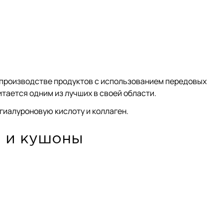
 производстве продуктов с использованием передовых
итается одним из лучших в своей области.
гиалуроновую кислоту и коллаген.
ы и кушоны
 Обладает лёгкой текстурой, быстро впитывается и не
 показал высокие результаты в использовании.
осметологии.