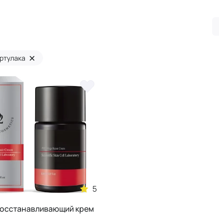
×
ортулака
5
осстанавливающий крем