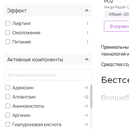
PO2
Mega Repair 
Эффект
Объем: 20
Лифтинг
1
В корзин
Омоложение
1
Питание
1
Премиальны
технологий и
Активные компоненты
Средства со
×
Бестс
Аденозин
+1
Аллантоин
+2
Волшеб
Аминокислоты
+1
Tone Up Crea
Аргинин
+1
оставляет ж
Гиалуроновая кислота
+1
Подход