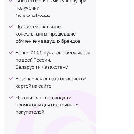
Оплата наличными курьеру при
Mega Repair
получении
глубоко увл
*только по Москве
В состав тон
Профессиональные
экстра
консультанты, прошедшие
экстрак
обучение у ведущих брендов
церами
Более 11000 пунктов самовывоза
олигос
по всей России,
бифидо
Беларуси и Казахстану
бета-г
свекол
Безопасная оплата банковской
и масл
картой на сайте
Эти веществ
Накопительные скидки и
баланс.
промокоды для постоянных
Тоник реком
покупателей
Премиа