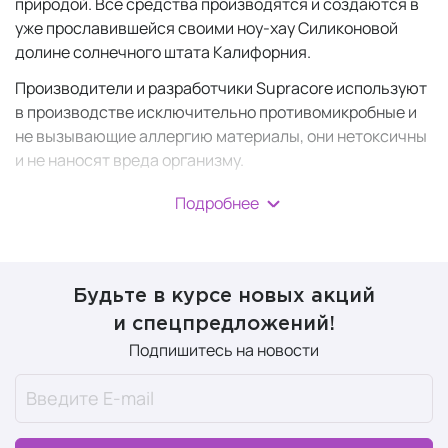
природой. Все средства производятся и создаются в
уже прославившейся своими ноу-хау Силиконовой
долине солнечного штата Калифорния.
Производители и разработчики Supracore используют
в производстве исключительно противомикробные и
не вызывающие аллергию материалы, они нетоксичны
и не наносят вреда организму.
Дизайн взят по подобию пчелиных сот, такая
Подробнее
необычная технология позволяет продуктам быть
естественными и неразделимыми с природой.
Линейка: для лица.
Будьте в курсе новых акций
и спецпредложений!
Подпишитесь на новости