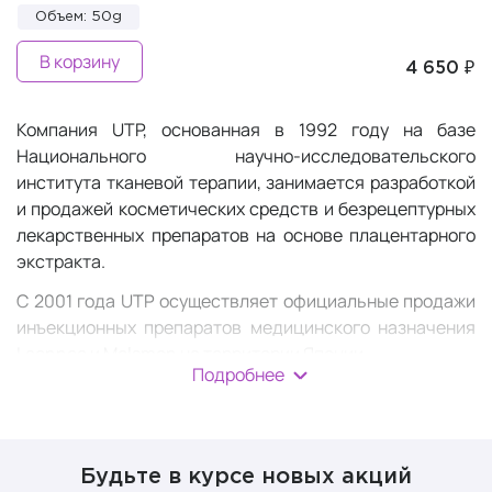
Объем: 50g
В корзину
4 650 ₽
Компания UTP, основанная в 1992 году на базе
Национального научно-исследовательского
института тканевой терапии, занимается разработкой
и продажей косметических средств и безрецептурных
лекарственных препаратов на основе плацентарного
экстракта.
С 2001 года UTP осуществляет официальные продажи
инъекционных препаратов медицинского назначения
Laennec и Melsmon на территории Японии.
Подробнее
Является лидером среди японских производителей
плацентарных БАДов.
Основная продукция - препараты на основе
Будьте в курсе новых акций
высококачественной плаценты с максимальным