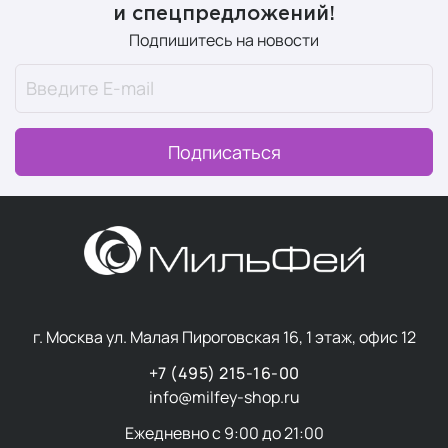
и спецпредложений!
процентным содержанием как в косметике, так и в
Подпишитесь на новости
пищевых добавках.
Отличительные свойств косметических средств:
Интеллектуальная косметика, которая работает
по принципу гомеостаза, самостоятельно
Подписаться
обнаруживая проблемные зоны и восстанавливая
необходимый баланс.
Мягкие гипоаллергенные формулы на основе
передовых компонентов для максимальной
эффективности и достижения быстрого и
стойкого результата.
Интенсивная антивозрастная терапия и активный
уход, благодаря уникальным свойствам
г. Москва ул. Малая Пироговская 16, 1 этаж, офис 12
плаценты и специальным составам,
+7 (495) 215-16-00
усиливающим ее целительное действие.
info@milfey-shop.ru
- питание.
Ежедневно с 9:00 до 21:00