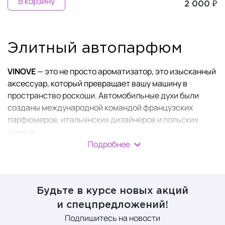
В корзину
2 000 ₽
Элитный автопарфюм
VINOVE
— это не просто ароматизатор, это изысканный
аксессуар, который превращает вашу машину в
пространство роскоши. Автомобильные духи были
созданы международной командой французских
парфюмеров, итальянских дизайнеров и польских
ученых.
Подробнее
Авто парфюм VINOVE создан безопасным для обивки
салона, водителя и его пассажиров. При разработке
своих продуктов, компания учла все современные
характеристики автомобилей.
Будьте в курсе новых акций
и спецпредложений!
Чем отличается коллекция
Подпишитесь на новости