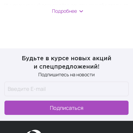
Инновационный подход лёг в основу каждой детали: от
Подробнее
концепции до финального продукта.
Ключевой элемент идентичности WAVE
— парфюмерная композиция, разработанная
искусственным интеллектом.
Нейросеть провела масштабный анализ глобальных
трендов и мужских предпочтений, чтобы создать
Будьте в курсе новых акций
неповторимый ароматический профиль.
и спецпредложений!
Аромат воплощает смелость и харизму:
Подпишитесь на новости
в основе — выразительные ноты табачного листа
и пряного рома
глубину придают бурбонская ваниль и жасмин
завершают композицию утончённые акценты
Подписаться
белого мускуса и кедра
Структура аромата WAVE