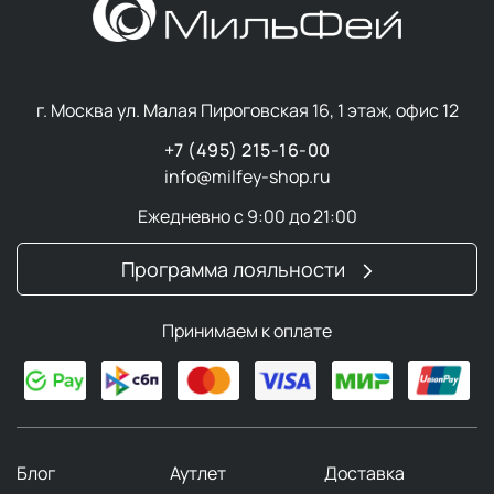
Вся линейка WAVE объединена единым ароматическим
кодом, который раскрывается поэтапно:
Верхние ноты (первое впечатление) — лист
г. Москва ул. Малая Пироговская 16, 1 этаж, офис 12
табака, пряный ром, хо вуд, чёрный перец
Средние ноты (сердце аромата) — бурбонская
+7 (495) 215-16-00
ваниль, бобы тонка, гелиотроп, жасмин
info@milfey-shop.ru
Базовые ноты (долгое послевкусие) — чай
Ежедневно с 9:00 до 21:00
ройбуш, амбретта, белый мускус, кедр
Программа лояльности
Профессиональное качество
Формулы продуктов разрабатывались под строгим
Принимаем к оплате
контролем опытных технологов.
Бренд соответствует высоким стандартам
профессиональной косметики, традиционно
используемой в барбершопах.
Блог
Аутлет
Доставка
Благодаря этому WAVE существенно превосходит