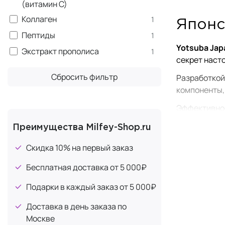
(витамин С)
Коллаген
1
Японс
Пептиды
1
Yotsuba Jap
Экстракт прополиса
1
секрет наст
Сбросить фильтр
Разработкой
компоненты,
Эффективнос
В БАДах от
Y
Преимущества Milfey-Shop.ru
отвечает вс
Скидка 10% на первый заказ
В пищевых д
Бесплатная доставка от 5 000₽
насыще
фермен
Подарки в каждый заказ от 5 000₽
плацен
Доставка в день заказа по
чайные
Москве
экстрак