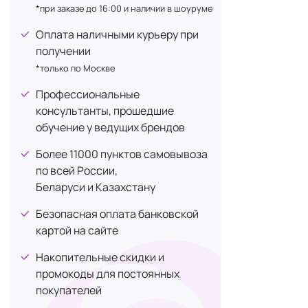
*при заказе до 16:00 и наличии в шоуруме
Эффективные
Оплата наличными курьеру при
волос, повы
получении
В интернет-
*только по Москве
на нашем са
Профессиональные
заказы дейс
консультанты, прошедшие
БАД. Не явл
обучение у ведущих брендов
Категория: к
Более 11000 пунктов самовывоза
по всей России,
Беларуси и Казахстану
Безопасная оплата банковской
картой на сайте
Накопительные скидки и
промокоды для постоянных
покупателей