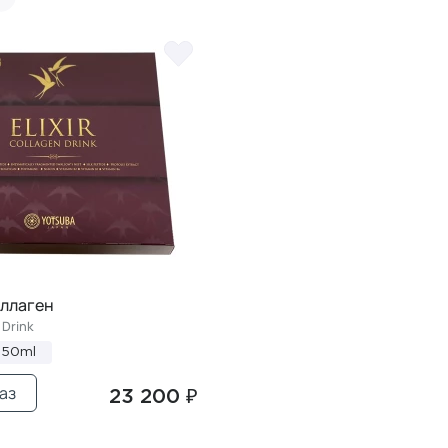
оллаген
 Drink
*50ml
аз
23 200 ₽