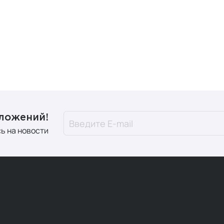
дложений!
ь на новости