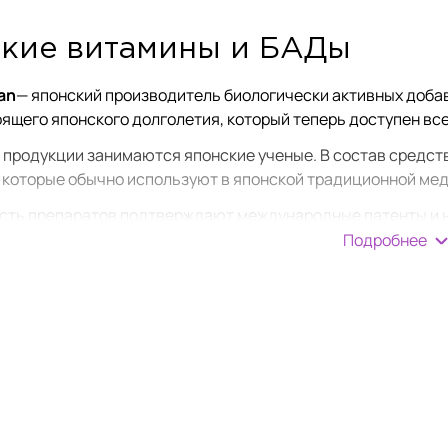
кие витамины и БАДы
an
— японский производитель биологически активных добав
оящего японского долголетия, который теперь доступен в
 продукции занимаются японские ученые. В состав средст
 которые обычно используют в японской традиционной ме
ть препаратов подтверждают международные патенты и 
Подробнее
otsuba Japan
нет алкоголя, ГМО, искусственных красител
ем требованиям, предъявляемым к технике по производст
обавках содержатся натуральные компоненты:
нные минералами водоросли;
тированное сырье;
тарные ингредиенты;
 экстракты;
ты грибов и орхидеи.