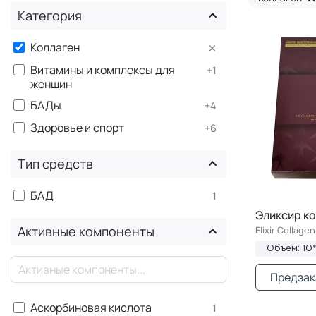
Категория
×
Коллаген
Витамины и комплексы для
+1
женщин
БАДы
+4
Здоровье и спорт
+6
Тип средств
БАД
1
Эликсир к
Активные компоненты
Elixir Collagen
Объем: 10
×
Предзак
Аскорбиновая кислота
1