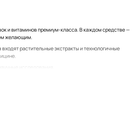
ок и витаминов премиум-класса. В каждом средстве —
сем желающим.
в входят растительные экстракты и технологичные
дицине.
научные исследования.
ей и консервантов. Производство сертифицировано и
ву фармацевтических препаратов.