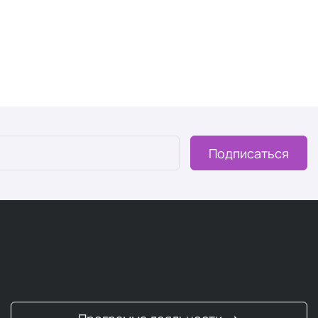
 который можно восполнить добавками.
тью
авки:
Подписаться
риводят к несбалансированному питанию.
земледелия почва теряет минералы (исследование
тся на 40% (National Institutes of Health).
добавку
.