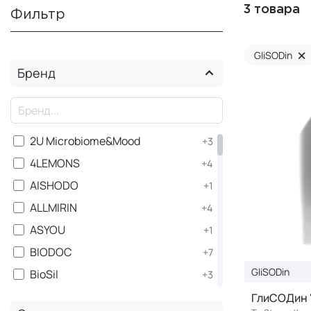
3 товара
Фильтр
×
GliSODin
Бренд
×
2U Microbiome&Mood
+3
4LEMONS
+4
AISHODO
+1
ALLMIRIN
+4
ASYOU
+1
BIODOC
+7
GliSODin
BioSil
+3
BJ-22
+2
ГлиСОДин 