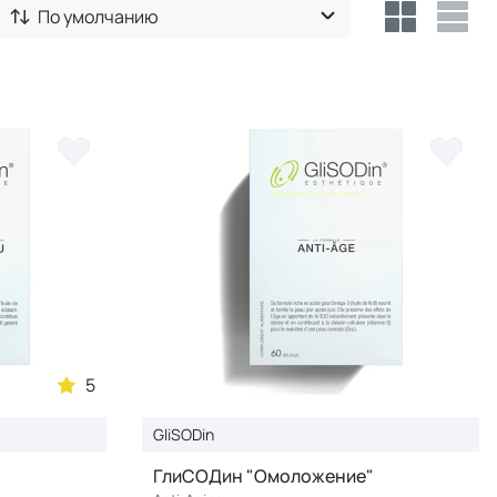
По умолчанию
5
GliSODin
ГлиСОДин "Омоложение"