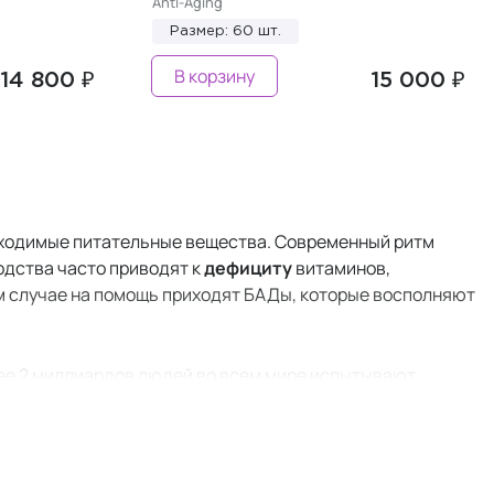
Anti-Aging
Размер: 60 шт.
В корзину
14 800 ₽
15 000 ₽
бходимые питательные вещества. Современный ритм
одства часто приводят к
дефициту
витаминов,
ом случае на помощь приходят БАДы, которые восполняют
ее 2 миллиардов людей во всем мире испытывают
вом почвы, переработкой продуктов, особенностями диет