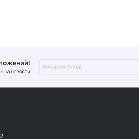
тики и пребиотики
(для микрофлоры кишечника)
вное питание
(протеин, BCAA)
ОЗ, 30% населения мира испытывает дефицит витамина D,
у БАДы стали необходимос
дложений!
 причины, почему и когда стоит обратить внимание на доб
ь на новости
енный ритм жизни.
Фастфуд, стресс и нехватка времени п
ие питательной ценности продуктов.
Из-за интенсивного 
of Nutrition, 2022).
тные изменения.
После 50 лет усвоение витамина B12 снижае
равильно выбрать пищевую 
ок начинается с анализа
индивидуальных потребностей
12