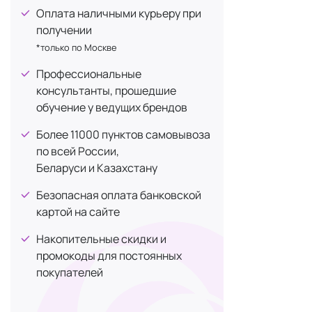
JUKOHBI
Что т
+1
Оплата наличными курьеру при
LACTOFLORENE
получении
+5
*только по Москве
Биологическ
Luxces
+1
для дополне
Профессиональные
MAXLER
+91
консультанты, прошедшие
Mayuri
+1
Биологическ
обучение у ведущих брендов
McCoy
помогает ук
+3
Более 11000 пунктов самовывоза
MONNALI
+2
по всей России,
БАД не явля
NATIVITAN
+3
Беларуси и Казахстану
принимаете.
OYOX
+2
Безопасная оплата банковской
Premium Aesthetics
+3
картой на сайте
Виды 
Premium Matrix Enzyme
+1
Накопительные скидки и
Probiolab
+26
промокоды для постоянных
покупателей
QYRA
+2
Витам
SERY BOX
+2
Фитоп