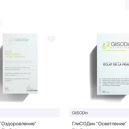
GliSODin
"Оздоровление"
ГлиСОДин "Осветление"