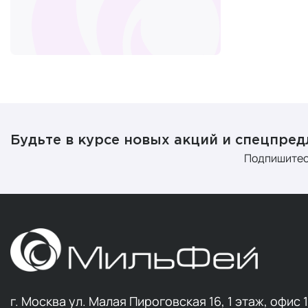
Пробио
Super Caps
+2
Спорти
Thalgo
+6
По данным В
Thalion
+3
TSJBio
+1
UESUPPS
+32
Почем
UltraSupps
+26
Universal
+3
Будьте в курсе новых акций и спецпре
Три основные
Подпишитес
Uptrend
+3
Соврем
U-QING
Снижен
+1
Journal 
Verover Pharma
+5
Возрас
X-Code
+2
Yotsuba Japan
+4
Как п
YOUR OWN
+4
Выбор добав
г. Москва ул. Малая Пироговская 16, 1 этаж, офис 