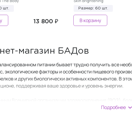
n The Body
Skin Brightening
0 шт.
Размер: 60 шт.
у
В корзину
13 800 ₽
нет-магазин БАДов
алансированном питании бывает трудно получить все нео
сс, экологические факторы и особенности пищевого произв
белков и других биологически активных компонентов. В эт
ационе, поддерживая ваше здоровье и уровень энергии.
нным Всемирной организации здравоохранения (ВОЗ), бол
Подробнее
я бы одного микронутриента. Это связано с низким качест
акторами.