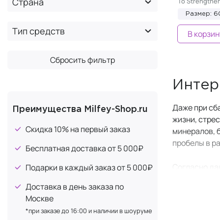
Страна
To Strengthe
BNS BioLab
+5
Размер: 6
Decoded
+1
Тип средств
В корзин
DONAN
+1
Dr. OHHIRA
+4
Сбросить фильтр
Dr. Select
+1
Dr. Young
Интер
+1
EGENY
+10
Даже при сб
Преимущества Milfey-Shop.ru
Enhel
+31
жизни, стре
Скидка 10% на первый заказ
Evasion
минералов, 
+21
пробелы в р
FASTZYME
+5
Бесплатная доставка от 5 000₽
Forlle'd
+1
Согласно да
Подарки в каждый заказ от 5 000₽
×
GliSODin
дефицит хот
Доставка в день заказа по
и другими ф
Golden Reishi
+1
Москве
IPH peptides
+15
*при заказе до 16:00 и наличии в шоуруме