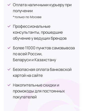
JUKOHBI
+1
Что т
Оплата наличными курьеру при
LACTOFLORENE
получении
+5
*только по Москве
Luxces
+1
Биологическ
для дополне
Профессиональные
MAXLER
+91
консультанты, прошедшие
Mayuri
+1
Биологическ
обучение у ведущих брендов
McCoy
+3
помогает ук
Более 11000 пунктов самовывоза
MONNALI
+2
по всей России,
БАД не явля
NATIVITAN
+3
Беларуси и Казахстану
принимаете.
OYOX
+2
Безопасная оплата банковской
×
Premium Aesthetics
картой на сайте
Виды 
Premium Matrix Enzyme
+1
Накопительные скидки и
Probiolab
+26
промокоды для постоянных
покупателей
QYRA
+2
Витам
SERY BOX
+2
Фитоп