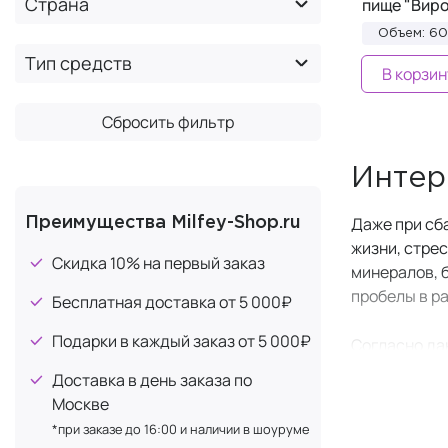
Страна
пище "Вир
BNS BioLab
+5
Объем: 60
Decoded
+1
Тип средств
В корзин
DONAN
+1
Dr. OHHIRA
+4
Сбросить фильтр
Dr. Select
+1
Dr. Young
+1
Интер
EGENY
+10
Даже при сб
Преимущества Milfey-Shop.ru
Enhel
+31
жизни, стре
Скидка 10% на первый заказ
Evasion
+21
минералов, 
пробелы в р
FASTZYME
+5
Бесплатная доставка от 5 000₽
Forlle'd
+1
Подарки в каждый заказ от 5 000₽
Согласно да
GliSODin
+3
дефицит хот
Доставка в день заказа по
и другими ф
Golden Reishi
+1
Москве
IPH peptides
+15
*при заказе до 16:00 и наличии в шоуруме