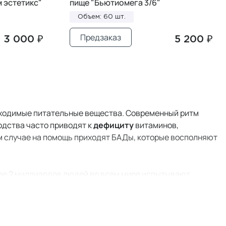
 эстетикс"
пище "Бьютиомега 3/6"
Объем: 60 шт.
Предзаказ
3 000 ₽
5 200 ₽
бходимые питательные вещества. Современный ритм
одства часто приводят к
дефициту
витаминов,
ом случае на помощь приходят БАДы, которые восполняют
ее 2 миллиардов людей во всем мире испытывают
вом почвы, переработкой продуктов, особенностями диет