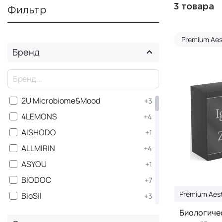
3 товара
Фильтр
Premium Aes
Бренд
×
2U Microbiome&Mood
+3
4LEMONS
+4
AISHODO
+1
ALLMIRIN
+4
ASYOU
+1
BIODOC
+7
Premium Aest
BioSil
+3
BJ-22
+2
Биологичес