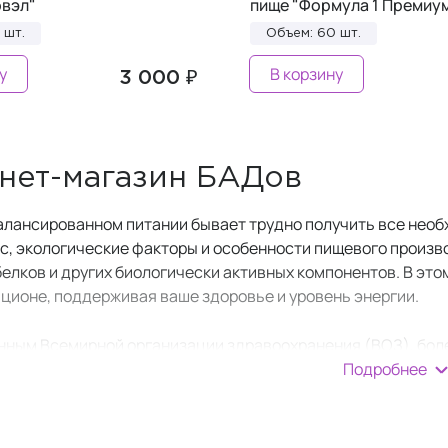
овэл"
пище "Формула 1 Премиум
 шт.
Объем: 60 шт.
у
В корзину
3 000 ₽
нет-магазин БАДов
алансированном питании бывает трудно получить все нео
сс, экологические факторы и особенности пищевого произв
белков и других биологически активных компонентов. В эт
ационе, поддерживая ваше здоровье и уровень энергии.
нным Всемирной организации здравоохранения (ВОЗ), бол
Подробнее
я бы одного микронутриента. Это связано с низким качест
акторами.