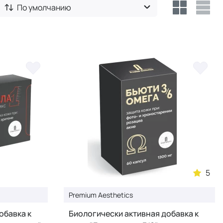
По умолчанию
5
Premium Aesthetics
обавка к
Биологически активная добавка к