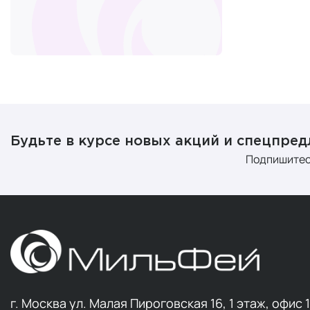
Super Caps
+2
Пробио
Спорти
Thalgo
+6
По данным В
Thalion
+3
TSJBio
+1
UESUPPS
+32
Почем
UltraSupps
+26
Universal
+3
Будьте в курсе новых акций и спецпре
Три основные
Подпишитес
Uptrend
+3
Соврем
U-QING
+1
Снижен
Journal 
Verover Pharma
+5
Возрас
X-Code
+2
Yotsuba Japan
+4
Как п
YOUR OWN
+4
Выбор добав
г. Москва ул. Малая Пироговская 16, 1 этаж, офис 