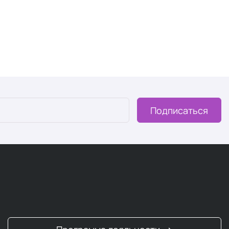
 который можно восполнить добавками.
тью
авки:
Подписаться
риводят к несбалансированному питанию.
земледелия почва теряет минералы (исследование
тся на 40% (National Institutes of Health).
добавку
.