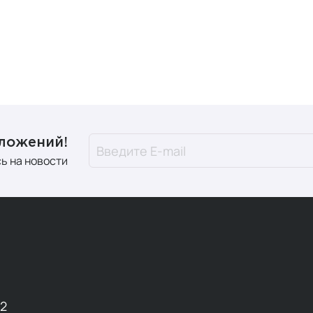
тики и пребиотики
(для микрофлоры кишечника)
вное питание
(протеин, BCAA)
ОЗ, 30% населения мира испытывает дефицит витамина D,
у БАДы стали необходимос
дложений!
 причины, почему и когда стоит обратить внимание на доб
ь на новости
енный ритм жизни.
Фастфуд, стресс и нехватка времени п
ие питательной ценности продуктов.
Из-за интенсивного 
of Nutrition, 2022).
тные изменения.
После 50 лет усвоение витамина B12 снижае
равильно выбрать пищевую 
ок начинается с анализа
индивидуальных потребностей
12