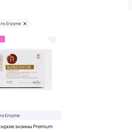
×
rix Enzyme
1
rix Enzyme
жидкие энзимы Premium