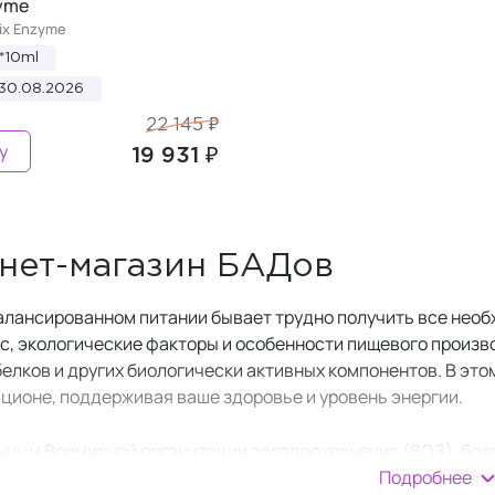
zyme
ix Enzyme
*10ml
 30.08.2026
22 145 ₽
у
19 931 ₽
нет-магазин БАДов
алансированном питании бывает трудно получить все нео
сс, экологические факторы и особенности пищевого произв
белков и других биологически активных компонентов. В эт
ационе, поддерживая ваше здоровье и уровень энергии.
нным Всемирной организации здравоохранения (ВОЗ), бол
Подробнее
я бы одного микронутриента. Это связано с низким качест