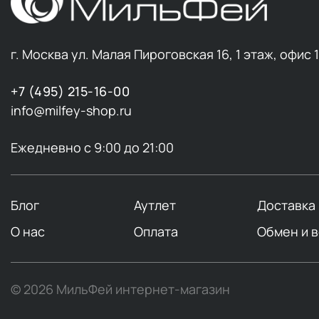
Yotsuba Japan
+4
YOUR OWN
+4
Выбор добав
г. Москва ул. Малая Пироговская 16, 1 этаж, офис 
Например, в
происхожден
+7 (495) 215-16-00
случае стои
info@milfey-shop.ru
Изучение эт
Ежедневно с 9:00 до 21:00
взрослых) м
Форма
вещес
Блог
Аутлет
Доставка
тревожности
О нас
Оплата
Обмен и 
Выбор добав
© 2026 МильФей интернет-магазин
1. Опре