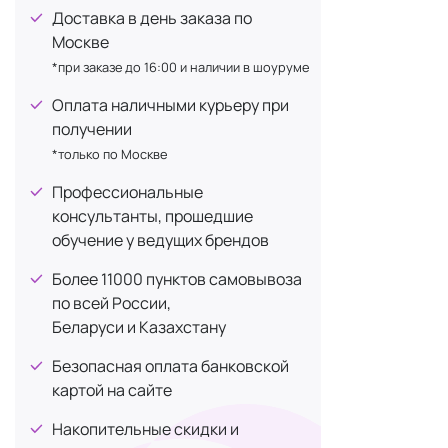
GliSODin
+3
и другими ф
Доставка в день заказа по
Golden Reishi
+1
Москве
IPH peptides
+15
*при заказе до 16:00 и наличии в шоуруме
Что т
JUKOHBI
+1
Оплата наличными курьеру при
LACTOFLORENE
получении
+5
Биологическ
*только по Москве
Luxces
+1
для дополне
Профессиональные
MAXLER
+91
Биологическ
консультанты, прошедшие
Mayuri
+1
помогает ук
обучение у ведущих брендов
McCoy
+3
Более 11000 пунктов самовывоза
БАД не явля
MONNALI
+2
по всей России,
принимаете.
NATIVITAN
+3
Беларуси и Казахстану
OYOX
+2
Безопасная оплата банковской
Premium Aesthetics
Виды 
+3
картой на сайте
×
Premium Matrix Enzyme
Накопительные скидки и