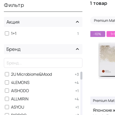
1 товар
Фильтр
Premium Mat
Акция
1+1
1
-10%
1+
Бренд
×
2U Microbiome&Mood
+3
4LEMONS
+4
AISHODO
+1
ALLMIRIN
+4
Premium Mat
ASYOU
+1
Японские 