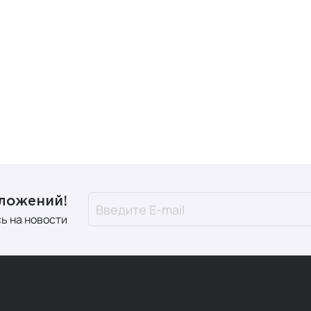
инно-минеральные комплексы
(например, мультивитамин
репараты
(экстракты растений: куркума, эхинацея, женьш
тики и пребиотики
(для микрофлоры кишечника)
вное питание
(протеин, BCAA)
ОЗ, 30% населения мира испытывает дефицит витамина D,
у БАДы стали необходимос
 причины, почему и когда стоит обратить внимание на доб
дложений!
енный ритм жизни.
Фастфуд, стресс и нехватка времени п
ь на новости
ие питательной ценности продуктов.
Из-за интенсивного 
of Nutrition, 2022).
тные изменения.
После 50 лет усвоение витамина B12 снижае
равильно выбрать пищевую 