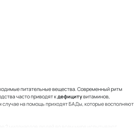
бходимые питательные вещества. Современный ритм
одства часто приводят к
дефициту
витаминов,
ом случае на помощь приходят БАДы, которые восполняют
ее 2 миллиардов людей во всем мире испытывают
вом почвы, переработкой продуктов, особенностями диет