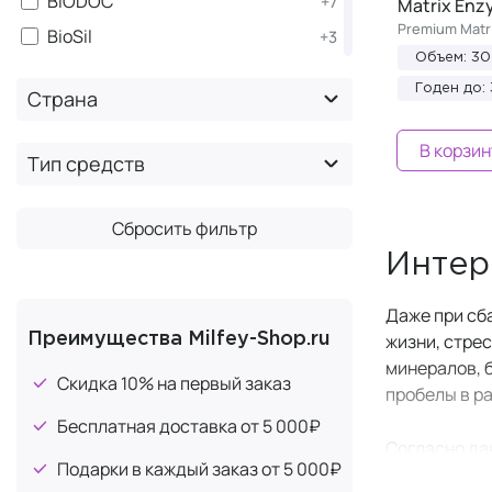
BIODOC
+7
Matrix En
Premium Matr
BioSil
+3
Объем: 30
BJ-22
+2
Годен до:
Страна
BNS BioLab
+5
Decoded
+1
В корзин
Тип средств
DONAN
+1
Dr. OHHIRA
+4
Сбросить фильтр
Dr. Select
+1
Интер
Dr. Young
+1
Даже при сб
EGENY
+10
жизни, стре
Преимущества Milfey-Shop.ru
Enhel
+31
минералов, 
Скидка 10% на первый заказ
Evasion
+21
пробелы в р
FASTZYME
+5
Бесплатная доставка от 5 000₽
Согласно да
Forlle'd
+1
Подарки в каждый заказ от 5 000₽
дефицит хот