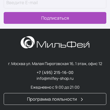
Всё начинается с восстановления. Здоровый сон — это
один из краеугольных камней концепции Wellness и
Подписаться
важный ежедневный ритуал. Это время, когда тело
восстанавливается, а ум перезагружается.
Качественный сон — это не только количество часов,
но и глубина погружения в отдых, когда ничто не
мешает полноценному восстановлению.
В разделе “
Здоровый сон
” мы собрали товары,
улучшающие качество отдыха.
г. Москва ул. Малая Пироговская 16, 1 этаж, офис 12
Суперфуды
+7 (495) 215-16-00
info@milfey-shop.ru
Суперфуды
— это простые натуральные продукты,
Ежедневно с 9:00 до 21:00
которые служат мощным источником питательных
веществ в концентрированной форме. Эти ягоды,
Программа лояльности
семена, водоросли, корнеплоды и травы отличаются
исключительно высоким содержанием витаминов,