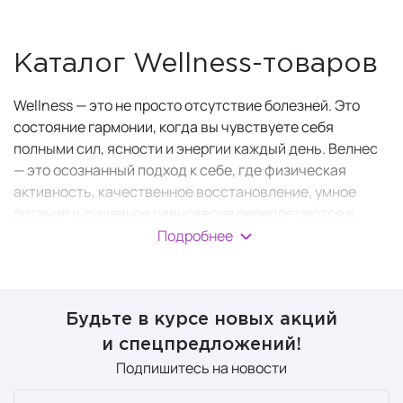
Каталог Wellness-товаров
Wellness — это не просто отсутствие болезней. Это
состояние гармонии, когда вы чувствуете себя
полными сил, ясности и энергии каждый день. Велнес
— это осознанный подход к себе, где физическая
активность, качественное восстановление, умное
питание и душевное равновесие переплетаются в
единую систему.
Подробнее
Wellness-товары — это инструменты и кирпичики для
построения этой системы. Здесь вы найдёте всё: от
аксессуаров для здорового сна до комплексных
Будьте в курсе новых акций
витаминных комплексов и инвентаря для идеальной
и спецпредложений!
формы.
Подпишитесь на новости
Здоровый сон