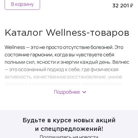
В корзину
32 201 ₽
Каталог Wellness-товаров
Wellness — это не просто отсутствие болезней. Это
состояние гармонии, когда вы чувствуете себя
полными сил, ясности и энергии каждый день. Велнес
— это осознанный подход к себе, где физическая
активность, качественное восстановление, умное
питание и душевное равновесие переплетаются в
единую систему.
Подробнее
Wellness-товары — это инструменты и кирпичики для
построения этой системы. Здесь вы найдёте всё: от
аксессуаров для здорового сна до комплексных
Будьте в курсе новых акций
витаминных комплексов и инвентаря для идеальной
и спецпредложений!
формы.
Подпишитесь на новости