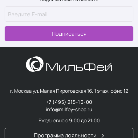
Здоровый сон
Всё начинается с восстановления. Здоровый сон — это
один из краеугольных камней концепции Wellness и
Подписаться
важный ежедневный ритуал. Это время, когда тело
восстанавливается, а ум перезагружается.
Качественный сон — это не только количество часов,
но и глубина погружения в отдых, когда ничто не
мешает полноценному восстановлению.
В разделе “
Здоровый сон
” мы собрали товары,
улучшающие качество отдыха.
г. Москва ул. Малая Пироговская 16, 1 этаж, офис 12
Суперфуды
+7 (495) 215-16-00
info@milfey-shop.ru
Суперфуды
— это простые натуральные продукты,
Ежедневно с 9:00 до 21:00
которые служат мощным источником питательных
веществ в концентрированной форме. Эти ягоды,
Программа лояльности
семена, водоросли, корнеплоды и травы отличаются