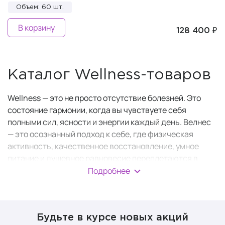
Объем: 60 шт.
В корзину
128 400 ₽
Каталог Wellness-товаров
Wellness — это не просто отсутствие болезней. Это
состояние гармонии, когда вы чувствуете себя
полными сил, ясности и энергии каждый день. Велнес
— это осознанный подход к себе, где физическая
активность, качественное восстановление, умное
питание и душевное равновесие переплетаются в
единую систему.
Подробнее
Wellness-товары — это инструменты и кирпичики для
построения этой системы. Здесь вы найдёте всё: от
аксессуаров для здорового сна до комплексных
Будьте в курсе новых акций
витаминных комплексов и инвентаря для идеальной