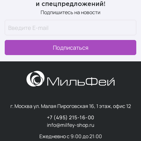
и спецпредложений!
формы.
Подпишитесь на новости
Здоровый сон
Всё начинается с восстановления. Здоровый сон — это
один из краеугольных камней концепции Wellness и
Подписаться
важный ежедневный ритуал. Это время, когда тело
восстанавливается, а ум перезагружается.
Качественный сон — это не только количество часов,
но и глубина погружения в отдых, когда ничто не
мешает полноценному восстановлению.
В разделе “
Здоровый сон
” мы собрали товары,
улучшающие качество отдыха.
г. Москва ул. Малая Пироговская 16, 1 этаж, офис 12
Суперфуды
+7 (495) 215-16-00
info@milfey-shop.ru
Суперфуды
— это простые натуральные продукты,
Ежедневно с 9:00 до 21:00
которые служат мощным источником питательных