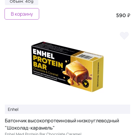
Объем: 40g
В корзину
590 ₽
Enhel
Батончик высокопротеиновый низкоуглеводный
"Шоколад-карамель"
Enhel Med Protein Bar Chocolate Caramel