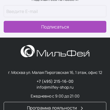
Здоровый сон
Всё начинается с восстановления. Здоровый сон — это
один из краеугольных камней концепции Wellness и
Подписаться
важный ежедневный ритуал. Это время, когда тело
восстанавливается, а ум перезагружается.
Качественный сон — это не только количество часов,
но и глубина погружения в отдых, когда ничто не
мешает полноценному восстановлению.
В разделе “
Здоровый сон
” мы собрали товары,
улучшающие качество отдыха.
г. Москва ул. Малая Пироговская 16, 1 этаж, офис 12
Суперфуды
+7 (495) 215-16-00
info@milfey-shop.ru
Суперфуды
— это простые натуральные продукты,
Ежедневно с 9:00 до 21:00
которые служат мощным источником питательных
веществ в концентрированной форме. Эти ягоды,
Программа лояльности
семена, водоросли, корнеплоды и травы отличаются