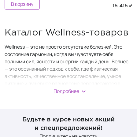
В корзину
16 416 ₽
Каталог Wellness-товаров
Wellness — это не просто отсутствие болезней. Это
состояние гармонии, когда вы чувствуете себя
полными сил, ясности и энергии каждый день. Велнес
— это осознанный подход к себе, где физическая
активность, качественное восстановление, умное
питание и душевное равновесие переплетаются в
единую систему.
Подробнее
Wellness-товары — это инструменты и кирпичики для
построения этой системы. Здесь вы найдёте всё: от
аксессуаров для здорового сна до комплексных
Будьте в курсе новых акций
витаминных комплексов и инвентаря для идеальной
и спецпредложений!
формы.
Подпишитесь на новости