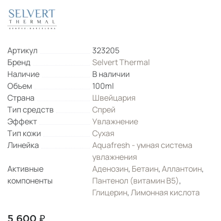
Артикул
323205
Бренд
Selvert Thermal
Наличие
В наличии
Объем
100ml
Страна
Швейцария
Тип средств
Спрей
Эффект
Увлажнение
Тип кожи
Сухая
Линейка
Aquafresh - умная система
увлажнения
Активные
Аденозин
,
Бетаин
,
Аллантоин
,
компоненты
Пантенол (витамин B5)
,
Глицерин
,
Лимонная кислота
5 600 ₽