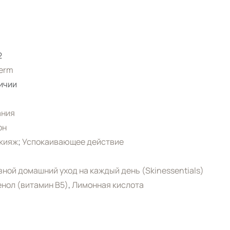
2
erm
ичии
ания
он
кияж
;
Успокаивающее действие
ной домашний уход на каждый день (Skinessentials)
нол (витамин B5)
,
Лимонная кислота