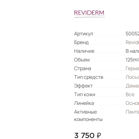
Артикул
5005
Бренд
Revid
Наличие
В нал
Объем
125ml
Страна
Герм
Тип средств
Лось
Эффект
Дема
Тип кожи
Все
Линейка
Основ
Активные
Панте
компоненты
3 750 ₽