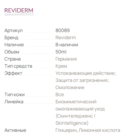
Артикул
80089
Бренд
Reviderm
Наличие
В наличии
Объем
50ml
Страна
Германия
Тип средств
Крем
Эффект
Успокаивающее действие
;
Защита от загрязнения
;
Омоложение
Тип кожи
Все
Линейка
Биомиметический
омолаживающий уход
(Скинтеледженс /
Skintelligence)
Активные
Глицерин
,
Лимонная кислота