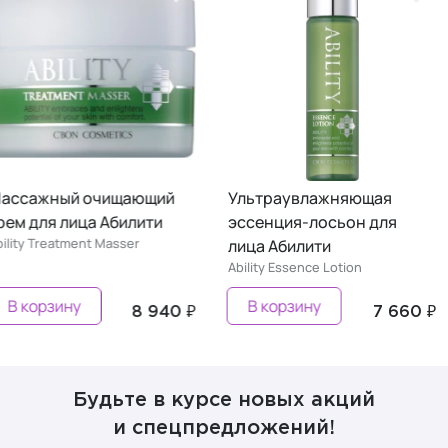
Массажный очищающий
Ультраувлажняющая
крем для лица Абилити
эссенция-лосьон для
Ability Treatment Masser
лица Абилити
Ability Essence Lotion
В корзину
В корзину
8 940 ₽
7 660
Будьте в курсе новых акций
и спецпредложений!