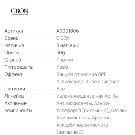
Артикул
A0001806
Бренд
C'BON
Наличие
В наличии
Объем
30g
Страна
Япония
Тип средств
Крем
Эффект
Защита от солнца SPF
;
Антиоксидантное действие
Тип кожи
Все
Линейка
Увлажняющая линия Ability
Активные
Антиоксиданты
,
Альфа-
компоненты
токоферол (витамин Е)
,
Бетаин
,
Аминокислоты
,
Аргинин
,
Аскорбиновая кислота
(витамин С)