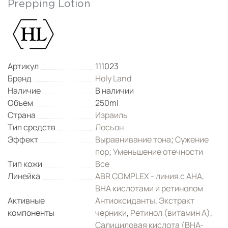
Prepping Lotion
Артикул
111023
Бренд
Holy Land
Наличие
В наличии
Объем
250ml
Страна
Израиль
Тип средств
Лосьон
Эффект
Выравнивание тона
;
Сужение
пор
;
Уменьшение отечности
Тип кожи
Все
Линейка
ABR COMPLEX - линия с AHA,
BHA кислотами и ретинолом
Активные
Антиоксиданты
,
Экстракт
компоненты
черники
,
Ретинол (витамин А)
,
Салициловая кислота (ВНА-