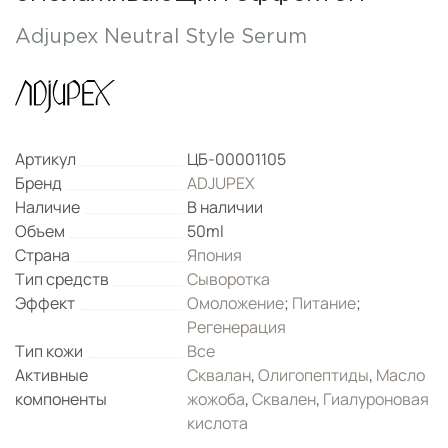
Adjupex Neutral Style Serum
Артикул
ЦБ-00001105
Бренд
ADJUPEX
Наличие
В наличии
Объем
50ml
Страна
Япония
Тип средств
Сыворотка
Эффект
Омоложение
;
Питание
;
Регенерация
Тип кожи
Все
Активные
Сквалан
,
Олигопептиды
,
Масло
компоненты
жожоба
,
Сквален
,
Гиалуроновая
кислота