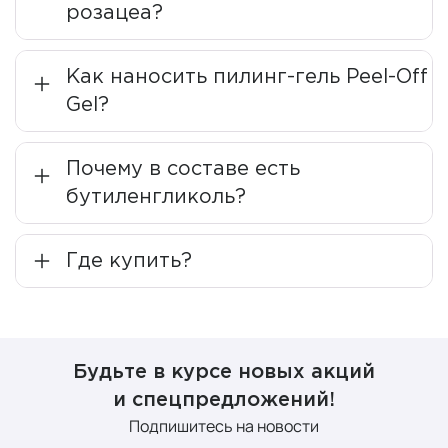
розацеа?
компоненты
Как наносить пилинг-гель Peel-Off
Деионизированная вода
Gel?
Ключевой компонент большинства продуктов ADJUPEX
— кристальная деионизированная вода глубокой
Почему в составе есть
очистки. Ее низкомолекулярная структура с
бутиленгликоль?
отрицательно заряженными ионами обеспечивает
глубокое проникновение в эпидермис и дерму. Эта
вода активирует клеточное дыхание, ускоряет
Где купить?
заживление микроповреждений и создает
оптимальную среду для межклеточного обмена.
Натуральные биодоступные
Будьте в курсе новых акций
комплексы
и спецпредложений!
Подпишитесь на новости
Церамиды
из соевых бобов и сфинголипиды