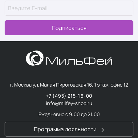
восстанавливают липидный барьер, уменьшают
трансэпидермальную потерю влаги и купируют
воспаления при экземе, псориазе или акне.
Сквалан
из оливкового масла — один из
Подписаться
мощнейших источников жирных кислот. Смягчает
кожу, устраняет шелушение, насыщает клетки
кислородом и стимулирует синтез коллагена.
Экстракты-адаптогены
(пуэрария, шлемник,
полынь, перилла) нормализуют работу сальных
желез, укрепляют капилляры, нейтрализуют
последствия УФ-излучения и снижают
реактивность кожи при дерматитах.
г. Москва ул. Малая Пироговская 16, 1 этаж, офис 12
+7 (495) 215-16-00
Защита от агрессивных
info@milfey-shop.ru
воздействий
Ежедневно с 9:00 до 21:00
Продукты обогащены хондроитинсульфатом натрия и
Программа лояльности
ферментами бифидобактерий. Первый
восстанавливает клеточные мембраны и усиливает