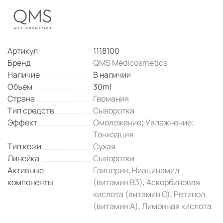
Артикул
1118100
Бренд
QMS Medicosmetics
Наличие
В наличии
Объем
30ml
Страна
Германия
Тип средств
Сыворотка
Эффект
Омоложение
;
Увлажнение
;
Тонизация
Тип кожи
Сухая
Линейка
Сыворотки
Активные
Глицерин
,
Ниацинамид
компоненты
(витамин B3)
,
Аскорбиновая
кислота (витамин С)
,
Ретинол
(витамин А)
,
Лимонная кислота