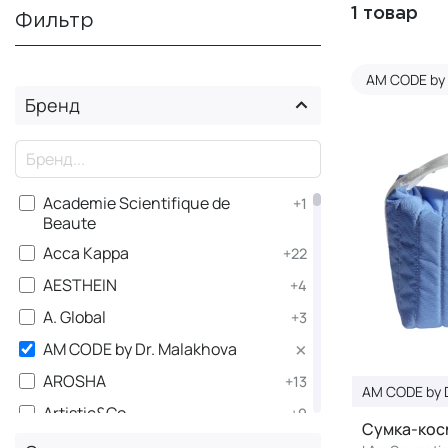
1 товар
Фильтр
AM CODE by 
Бренд
×
Academie Scientifique de
+1
Beaute
Acca Kappa
+22
AESTHEIN
+4
A. Global
+3
×
AM CODE by Dr. Malakhova
AROSHA
+13
AM CODE by D
Artistic&Co.
+9
Сумка-кос
ASSORO
+158