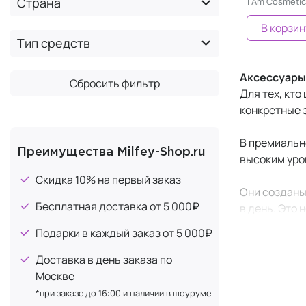
Страна
I Am Cosmetic
AUGER
+5
В корзин
Balmain
Тип средств
+92
Barocco
+3
Аксессуары
Сбросить фильтр
Benten
+249
Для тех, кто
Bioline JaTo
+1
конкретные 
BRAYE
+3
В премиальн
CAWOLO
+5
Преимущества Milfey-Shop.ru
высоким уро
CBS cosmetics
+1
Скидка 10% на первый заказ
Они созданы 
Chando
+1
Бесплатная доставка от 5 000₽
в день. Это 
Charme d'Orient
+6
Подарки в каждый заказ от 5 000₽
Christy's Accessories
+22
Аксессуары 
очевидной в
Доставка в день заказа по
Comfort Zone
+2
Москве
Contently
+1
*при заказе до 16:00 и наличии в шоуруме
Аксес
CURAPROX
+9