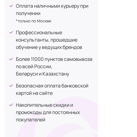
Оплата наличными курьеру при
DD Perfect Plus
+1
получении
Аксессуары 
DEESSE Cosmetics
+8
*только по Москве
делают обра
Dr. Burgener
+2
Профессиональные
Разноо
Dr. pen
+8
консультанты, прошедшие
так и д
обучение у ведущих брендов
Dr. Scalp
+2
Функци
Тонкие
Dr. Serum
+1
Более 11000 пунктов самовывоза
внутри
по всей России,
Dr. Vranjes Firenze
+9
Для фи
Беларуси и Казахстану
Electron Lab
+1
Ободки
Безопасная оплата банковской
Декора
Elemis
+1
картой на сайте
причес
Enhel
+13
Уход н
Накопительные скидки и
Erborian
+1
натура
промокоды для постоянных
или ку
Ericson Laboratoire
+4
покупателей
ESTEAU
+1
Аксес
ESTHETIC HOUSE
+1