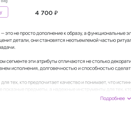
 Bag
у
4 700 ₽
— это не просто дополнение к образу, а функциональные 
 ценит детали, они становятся неотъемлемой частью ритуа
задачи.
ом сегменте эти атрибуты отличаются не столько декорат
внем исполнения, долговечностью и способностью сдела
для тех, кто предпочитает качество и понимает, что истин
не показные предметы, а надежные инструменты для тех, кт
Подробнее
можно интегрировать в повседневные ритуалы. Они эргоном
 процессе эксплуатации.
суары для волос