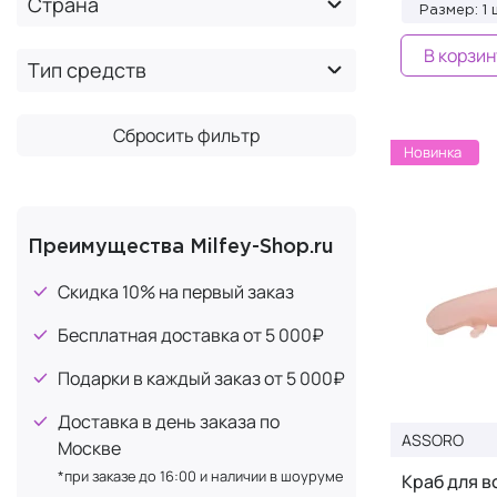
Страна
Размер: 1 
AUGER
+5
В корзин
Balmain
Тип средств
+92
Barocco
+3
Сбросить фильтр
Benten
+249
Новинка
Bioline JaTo
+1
BRAYE
+3
CAWOLO
+5
Преимущества Milfey-Shop.ru
CBS cosmetics
+1
Скидка 10% на первый заказ
Chando
+1
Бесплатная доставка от 5 000₽
Charme d'Orient
+6
Подарки в каждый заказ от 5 000₽
Christy's Accessories
+22
Доставка в день заказа по
Comfort Zone
+2
ASSORO
Москве
Contently
+1
*при заказе до 16:00 и наличии в шоуруме
Краб для в
CURAPROX
+9