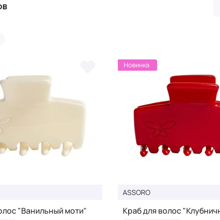
ов
Новинка
ASSORO
олос "Ванильный моти"
Краб для волос "Клубнич