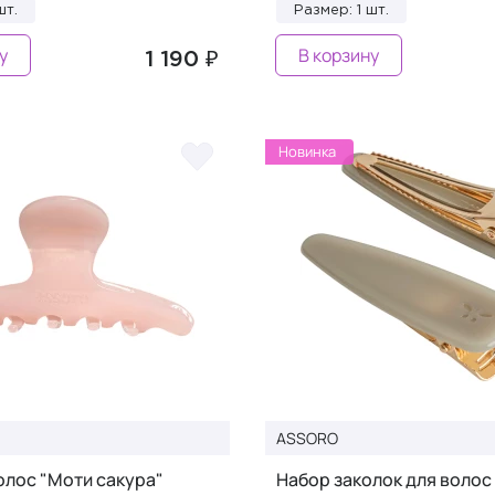
шт.
Размер: 1 шт.
у
В корзину
1 190 ₽
Новинка
ASSORO
олос "Моти сакура"
Набор заколок для волос