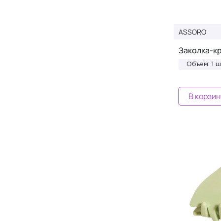
Phymongshe
+1
Plamine
+3
ASSORO
PUFFNUTTY
+10
Заколка-кр
PureLift Face
+1
Объем: 1 ш
QMS Medicosmetics
+2
REAL SILK
+31
В корзин
REBEL BARBER
+3
ReFa
+9
Reviderm
+16
rhode
+8
RINK
+2
Royal Tools
+3
RP Paris
+3
RUCK
+1