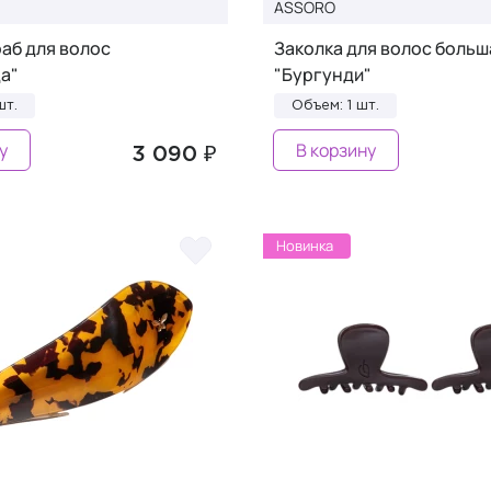
ASSORO
аб для волос
Заколка для волос больш
а"
"Бургунди"
шт.
Объем: 1 шт.
у
В корзину
3 090 ₽
Новинка