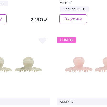
матча"
шт.
Размер: 2 шт.
у
В корзину
2 190 ₽
Новинка
ASSORO