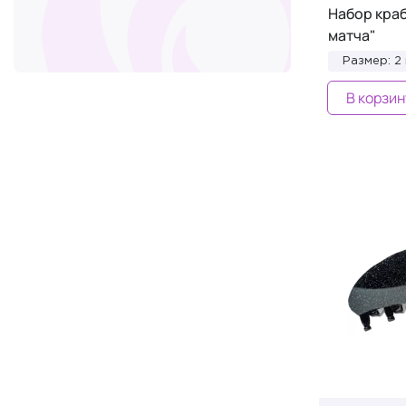
Набор краб
Evo
+15
матча"
For Your
+5
Размер: 2 
FRAMAR
+13
В корзин
Genosys
+1
Hydrafacial
+1
IMAGE Skincare
+2
Jewellery Bar
+47
JWOWW
+1
KARME
+1
KEUNE Haircosmetics
+2
KEVIN.MURPHY
+1
Kevyn Aucoin
+2
KIZO Lab
+1
LABUBU
+1