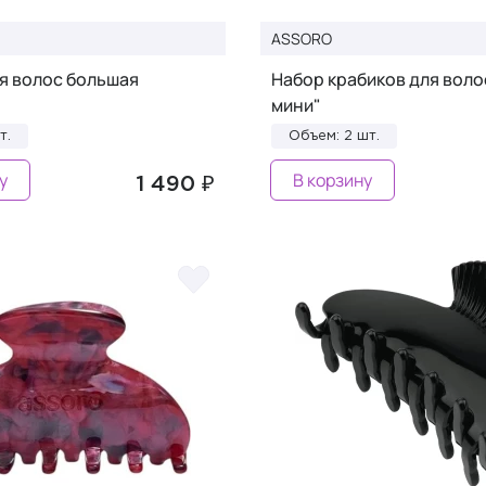
ASSORO
я волос большая
Набор крабиков для воло
мини"
т.
Объем: 2 шт.
у
В корзину
1 490 ₽