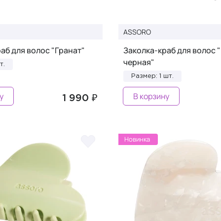
ASSORO
аб для волос "Гранат"
Заколка-краб для волос 
черная"
т.
Размер: 1 шт.
у
В корзину
1 990 ₽
Новинка