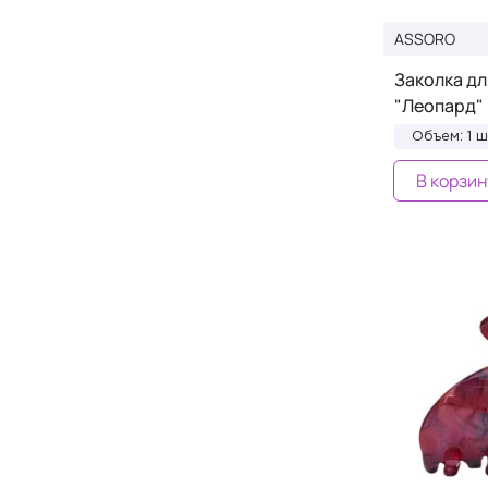
MERIQUE
+1
ASSORO
Mezonica
+13
Заколка дл
MINESS
+6
"Леопард"
Mirang
+1
Объем: 1 ш
ModelRock Lashes
+5
В корзин
Moroccanoil
+11
MR&MRS FRAGRANCE
+90
Natulique
+5
Neo4
+1
No1 HAIRPIN
+44
ORIBE
+2
Papuk Beauty
+58
PECLAVUS
+1
PHILIP KINGSLEY
+4