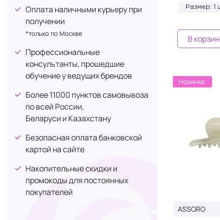
Оплата наличными курьеру при
Размер: 1 
DD Perfect Plus
+1
получении
DEESSE Cosmetics
+8
*только по Москве
В корзин
Dr. Burgener
+2
Профессиональные
Dr. pen
+8
консультанты, прошедшие
обучение у ведущих брендов
Dr. Scalp
+2
Новинка
Dr. Serum
+1
Более 11000 пунктов самовывоза
по всей России,
Dr. Vranjes Firenze
+9
Беларуси и Казахстану
Electron Lab
+1
Безопасная оплата банковской
Elemis
+1
картой на сайте
Enhel
+13
Накопительные скидки и
Erborian
+1
промокоды для постоянных
Ericson Laboratoire
+4
покупателей
ESTEAU
+1
ASSORO
ESTHETIC HOUSE
+1