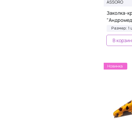
ASSORO
Laloo
+1
Заколка-кр
LANLAV
+78
"Андромед
La Ric
+9
Размер: 1 
LASHEM
+1
В корзин
La Sultane de Saba
+1
Lifetrons
+12
Lifotronic
+1
Новинка
Limba Cosmetics
+1
LUREAQU
+1
LYCON
+1
Majestic
+25
Matrigen
+2
McCoy
+3
Medicube
+4