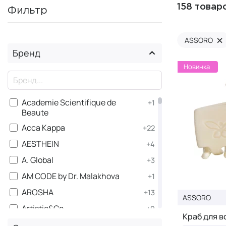
158 товар
Фильтр
×
ASSORO
Бренд
Новинка
×
Academie Scientifique de
+1
Beaute
Acca Kappa
+22
AESTHEIN
+4
A. Global
+3
AM CODE by Dr. Malakhova
+1
AROSHA
+13
ASSORO
Artistic&Co.
+9
Краб для в
×
ASSORO