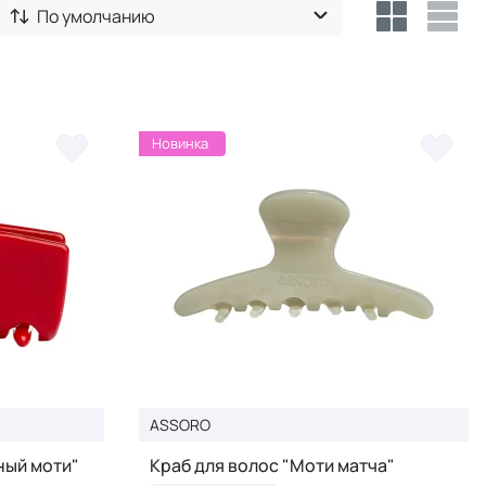
По умолчанию
Новинка
ASSORO
ный моти"
Краб для волос "Моти матча"