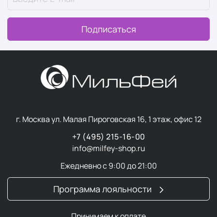
Аксессуары можно интегрировать в повседневные
ритуалы. Они эргономичны и долговечны, а их
Подписаться
ценность становится очевидной в процессе
эксплуатации.
Аксессуары для волос
Аксессуары для волос
— это не просто детали образа,
г. Москва ул. Малая Пироговская 16, 1 этаж, офис 12
а важные элементы стиля, которые подчеркивают
индивидуальность и делают образ безупречным:
+7 (495) 215-16-00
info@milfey-shop.ru
Разнообразие форм и назначений
заколок
впечатляет: заколки-крабы, "бананы" и зажимы
Ежедневно с 9:00 до 21:00
подходят как для повседневных, так и для
вечерних причесок.
Программа лояльности
Функциональные
резинки
незаменимы для
создания хвостов, пучков и кос, обеспечивая
Принимаем к оплате