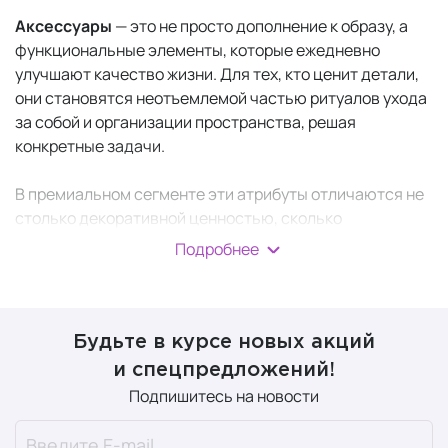
Аксессуары
— это не просто дополнение к образу, а
функциональные элементы, которые ежедневно
улучшают качество жизни. Для тех, кто ценит детали,
они становятся неотъемлемой частью ритуалов ухода
за собой и организации пространства, решая
конкретные задачи.
В премиальном сегменте эти атрибуты отличаются не
столько декоративной ценностью, сколько
продуманной конструкцией, высоким уровнем
Подробнее
исполнения, долговечностью и способностью сделать
повседневные действия более комфортными.
Они созданы для тех, кто предпочитает качество и
Будьте в курсе новых акций
понимает, что истинная роскошь проявляется в том,
и спецпредложений!
как вещь служит изо дня в день. Это не показные
Подпишитесь на новости
предметы, а надежные инструменты для тех, кто ценит
порядок и практичность в сочетании с эстетикой.