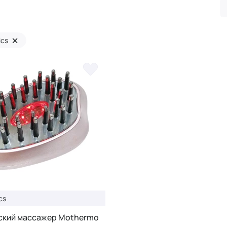
×
ics
cs
ский массажер Mothermo