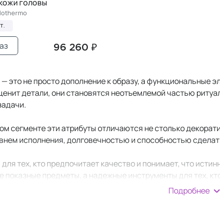
 кожи головы
Mothermo
т.
аз
96 260 ₽
— это не просто дополнение к образу, а функциональные 
 ценит детали, они становятся неотъемлемой частью ритуа
задачи.
ом сегменте эти атрибуты отличаются не столько декорат
внем исполнения, долговечностью и способностью сдела
для тех, кто предпочитает качество и понимает, что истин
не показные предметы, а надежные инструменты для тех, кт
Подробнее
можно интегрировать в повседневные ритуалы. Они эргоном
 процессе эксплуатации.