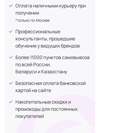
Оплата наличными курьеру при
DD Perfect Plus
+1
получении
Аксес
DEESSE Cosmetics
+8
*только по Москве
Dr. Burgener
+2
Профессиональные
Аксессуары 
Dr. pen
+8
консультанты, прошедшие
делают обра
обучение у ведущих брендов
Dr. Scalp
+2
Разноо
Dr. Serum
+1
так и д
Более 11000 пунктов самовывоза
Функци
по всей России,
Dr. Vranjes Firenze
+9
Тонкие
Беларуси и Казахстану
Electron Lab
+1
внутри
Безопасная оплата банковской
Elemis
+1
Для фи
картой на сайте
Ободки
Enhel
+13
Декора
Накопительные скидки и
Erborian
+1
причес
промокоды для постоянных
Ericson Laboratoire
+4
Уход н
покупателей
натура
ESTEAU
+1
или ку
ESTHETIC HOUSE
+1