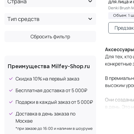
Страна
для лица и
Denki Brush 
AUGER
+5
Объем: 1 ш
Balmain
Тип средств
+92
Barocco
Предзак
+3
Сбросить фильтр
Benten
+249
Bioline JaTo
+1
Аксессуары
BRAYE
Для тех, кто
+3
конкретные 
CAWOLO
+5
Преимущества Milfey-Shop.ru
×
CBS cosmetics
В премиальн
Скидка 10% на первый заказ
Chando
высоким уро
+1
Бесплатная доставка от 5 000₽
Charme d'Orient
+6
Они созданы 
Подарки в каждый заказ от 5 000₽
Christy's Accessories
+22
в день. Это 
Доставка в день заказа по
Comfort Zone
+2
Москве
Аксессуары 
Contently
+1
очевидной в
*при заказе до 16:00 и наличии в шоуруме
CURAPROX
+9