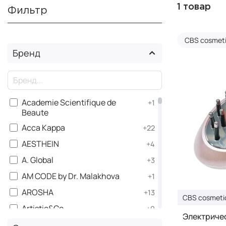
1 товар
Фильтр
CBS cosmet
Бренд
×
Academie Scientifique de
+1
Beaute
Acca Kappa
+22
AESTHEIN
+4
A. Global
+3
AM CODE by Dr. Malakhova
+1
AROSHA
+13
CBS cosmeti
Artistic&Co.
+9
Электриче
ASSORO
+158