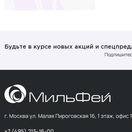
или ку
Аксес
Современный
лица
помогае
Будьте в курсе новых акций и спецпре
Подпишитес
Среди них о
LED-терапии
волны или в
Водородные 
обычных тон
слои кожи и
Для усилени
г. Москва ул. Малая Пироговская 16, 1 этаж, офис 
стимулирующ
—
роллер
. О
+7 (495) 215-16-00