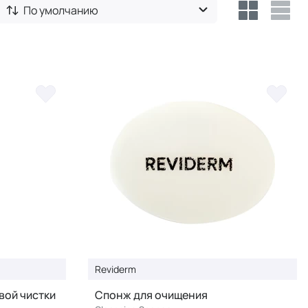
По умолчанию
Reviderm
вой чистки
Спонж для очищения