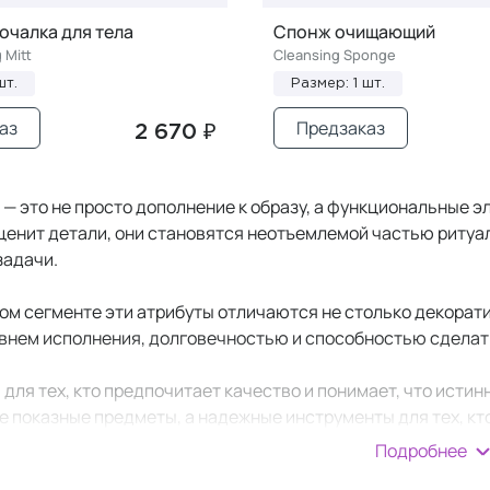
очалка для тела
Спонж очищающий
g Mitt
Cleansing Sponge
шт.
Размер: 1 шт.
аз
Предзаказ
2 670 ₽
— это не просто дополнение к образу, а функциональные 
 ценит детали, они становятся неотъемлемой частью ритуа
задачи.
ом сегменте эти атрибуты отличаются не столько декорат
внем исполнения, долговечностью и способностью сдела
для тех, кто предпочитает качество и понимает, что истин
не показные предметы, а надежные инструменты для тех, кт
Подробнее
можно интегрировать в повседневные ритуалы. Они эргоном