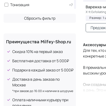
Тонизация
+7
Варежка-м
Сияние
X-It Exfoliatin
+6
Сбросить фильтр
×
Размер: 1 
Очищение
Выравнивание тона
Предзак
+4
Для роста
+3
Лечение выпадения
Преимущества Milfey-Shop.ru
+3
Аксессуары
Ароматерапия
Для тех, кто
+2
Скидка 10% на первый заказ
конкретные 
Для массажа
+2
Бесплатная доставка от 5 000₽
Отшелушивание
+2
В премиальн
Подарки в каждый заказ от 5 000₽
Регенерация
высоким уро
+2
Доставка в день заказа по
Увлажнение
+2
Они созданы 
Москве
Антицеллюлитное
+1
в день. Это 
*при заказе до 16:00 и наличии в шоуруме
Детокс
+1
Оплата наличными курьеру при
Аксессуары 
Объем
+1
получении