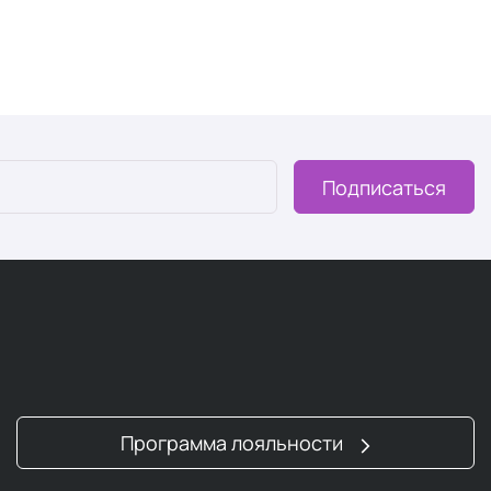
а у корней, гладкости и блеска.
ния уходовых средств. Целый арсенал
аксессуаров для
и разнообразным.
Подписаться
 компактных гаджетов для микротокового массажа или
домашней косметологии. Они используют световые
жи.
тного ухода с доказанной эффективностью. В отличие от
ым антиоксидантом, способным проникать в глубокие
сок используют
мезороллер
— валик с микроиглами,
Программа лояльности
го массажа лица и улучшения микроциркуляции крови
акже обладают охлаждающим эффектом.