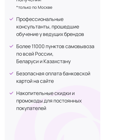
очевидной в
От отечности
+1
*только по Москве
От темных кругов
+1
Профессиональные
Аксес
Противовоспалительное
консультанты, прошедшие
+1
обучение у ведущих брендов
Успокаивающее действие
+1
Аксессуары 
Более 11000 пунктов самовывоза
делают обра
по всей России,
Разноо
Беларуси и Казахстану
так и д
Безопасная оплата банковской
Функци
картой на сайте
Тонкие
внутри
Накопительные скидки и
Для фи
промокоды для постоянных
Ободки
покупателей
Декора
причес
Уход н
натура