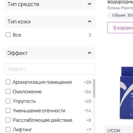
водородны
Тип средств
Esteau Plasm
Объем: 30
Тип кожи
В корзин
Все
2
Эффект
×
Ароматизация помещения
+29
Омоложение
+24
Упругость
+23
Уменьшение отечности
+14
Расслабляющее действие
+8
Лифтинг
+7
LYCON