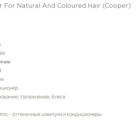
r For Natural And Coloured Hair (Cooper)
5
es
ичии
l
ия
иционер
рование
;
Увлажнение
;
Блеск
mic - оттеночные шампуни и кондиционеры