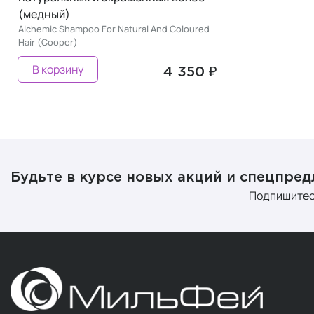
(медный)
Alchemic Shampoo For Natural And Coloured
Hair (Cooper)
В корзину
4 350 ₽
Будьте в курсе новых акций и спецпре
Подпишитес