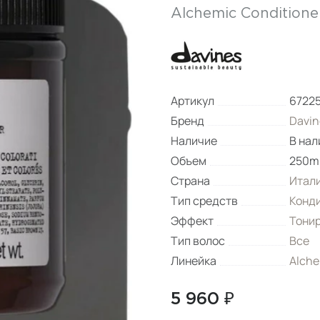
Alchemic Conditione
Артикул
6722
Бренд
Davin
Наличие
В нал
Объем
250m
Страна
Итал
Тип средств
Конд
Эффект
Тони
Тип волос
Все
Линейка
Alche
5 960 ₽