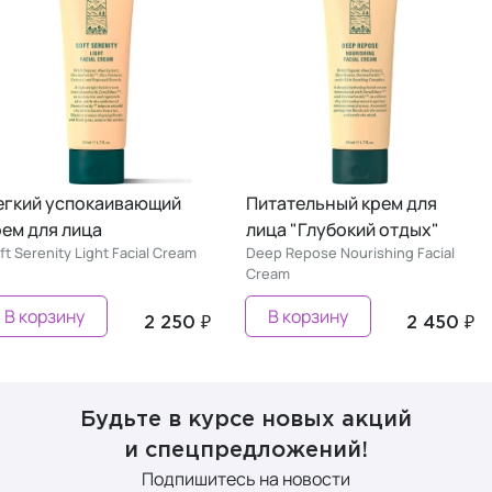
егкий успокаивающий
Питательный крем для
рем для лица
лица "Глубокий отдых"
ft Serenity Light Facial Cream
Deep Repose Nourishing Facial
Cream
В корзину
В корзину
2 250 ₽
2 450 ₽
Будьте в курсе новых акций
и спецпредложений!
Подпишитесь на новости