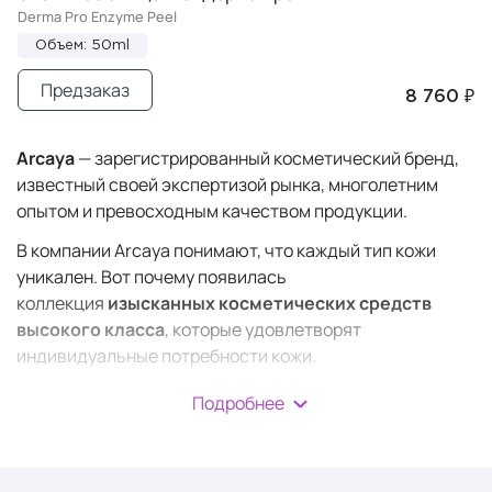
Derma Pro Enzyme Peel
Объем: 50ml
Предзаказ
8 760 ₽
Arcaya
— зарегистрированный косметический бренд,
известный своей экспертизой рынка, многолетним
опытом и превосходным качеством продукции.
В компании Arcaya понимают, что каждый тип кожи
уникален. Вот почему появилась
коллекция
изысканных косметических средств
высокого класса
, которые удовлетворят
индивидуальные потребности кожи.
Косметика Arcaya:
Подробнее
разработана и производится исключительно
в
Германии
с использованием только
высококачественного, безопасного сырья