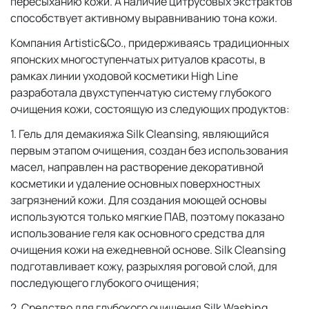
пересыханию кожи. А наличие цитрусовых экстрактов
способствует активному выравниванию тона кожи.
Компания Artistic&Co., придерживаясь традиционных
японских многоступенчатых ритуалов красоты, в
рамках линии уходовой косметики High Line
разработала двухступенчатую систему глубокого
очищения кожи, состоящую из следующих продуктов:
1. Гель для демакияжа Silk Cleansing, являющийся
первым этапом очищения, создан без использования
масел, направлен на растворение декоративной
косметики и удаление основных поверхностных
загрязнений кожи. Для создания моющей основы
используются только мягкие ПАВ, поэтому показано
использование геля как основного средства для
очищения кожи на ежедневной основе. Silk Cleansing
подготавливает кожу, разрыхляя роговой слой, для
последующего глубокого очищения;
2. Средство для глубокого очищения Silk Washing