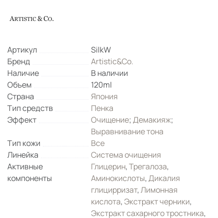
Артикул
SilkW
Бренд
Artistic&Co.
Наличие
В наличии
Объем
120ml
Страна
Япония
Тип средств
Пенка
Эффект
Очищение
;
Демакияж
;
Выравнивание тона
Тип кожи
Все
Линейка
Система очищения
Активные
Глицерин
,
Трегалоза
,
компоненты
Аминокислоты
,
Дикалия
глицирризат
,
Лимонная
кислота
,
Экстракт черники
,
Экстракт сахарного тростника
,