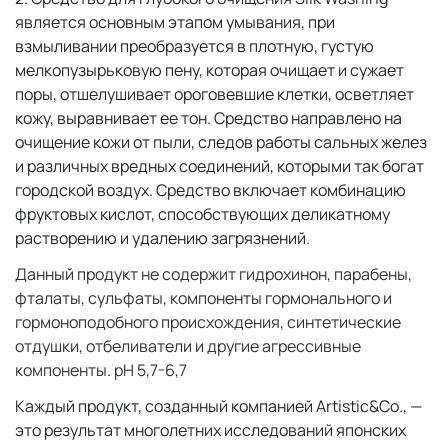
является основным этапом умывания, при
взмыливании преобразуется в плотную, густую
мелкопузырьковую пену, которая очищает и сужает
поры, отшелушивает ороговевшие клетки, осветляет
кожу, выравнивает ее тон. Средство направлено на
очищение кожи от пыли, следов работы сальных желез
и различных вредных соединений, которыми так богат
городской воздух. Средство включает комбинацию
фруктовых кислот, способствующих деликатному
растворению и удалению загрязнений.
Данный продукт не содержит гидрохинон, парабены,
фталаты, сульфаты, компоненты гормонального и
гормоноподобного происхождения, синтетические
отдушки, отбеливатели и другие агрессивные
компоненты. pH 5,7-6,7
Каждый продукт, созданный компанией Artistic&Co., —
это результат многолетних исследований японских