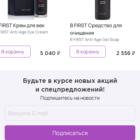
FIRST Крем для век
B FIRST Средство для
FIRST Anti-Age Eye Cream
очищения
B FIRST Anti-Age Gel Soap
В корзину
В корзину
5 040 ₽
2 556 ₽
Будьте в курсе новых акций
и спецпредложений!
Подпишитесь на новости
Подписаться