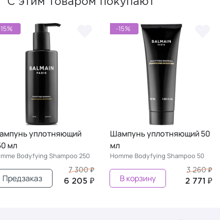
С этим товаром покупают
-15%
-15%
ампунь уплотняющий
Шампунь уплотняющий 50
50 мл
мл
mme Bodyfying Shampoo 250
Homme Bodyfying Shampoo 50
7 300 ₽
3 260 ₽
Предзаказ
В корзину
6 205 ₽
2 771 ₽