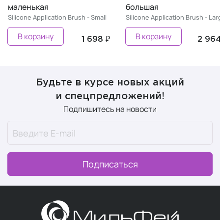
маленькая
большая
Silicone Application Brush - Small
Silicone Application Brush - Lar
В корзину
В корзину
1 698 ₽
2 964
Будьте в курсе новых акций
и спецпредложений!
Подпишитесь на новости
Подписаться