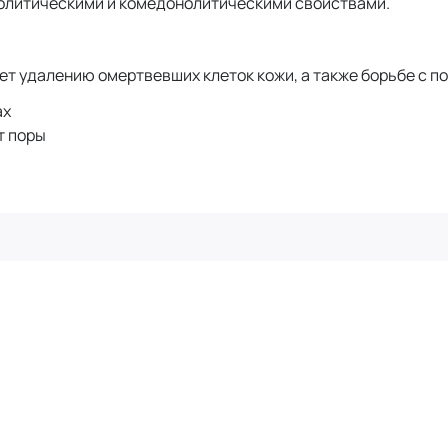
толитическими и комедонолитическими свойствами.
т удалению омертвевших клеток кожи, а также борьбе с по
ах
т поры