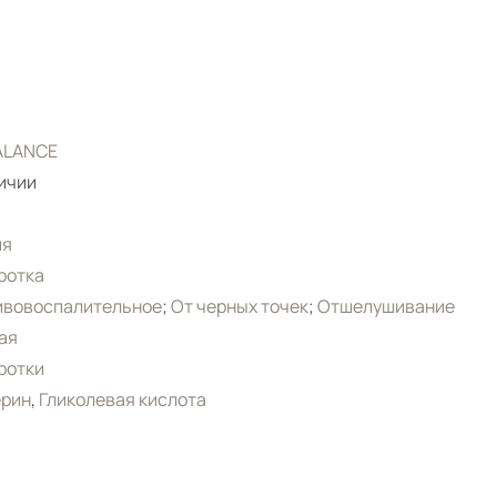
ALANCE
ичии
ия
ротка
ивовоспалительное
;
От черных точек
;
Отшелушивание
ая
ротки
ерин
,
Гликолевая кислота