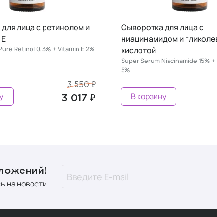
для лица с
Сыворотка-пилинг для ли
дом и гликолевой
кислотами АНА ВНА крас
водоросли
iacinamide 15% + Glycolic Acid
Super Serum Deep Peeling Aha 
+ Red Moss
3 400 ₽
у
В корзину
2 890 ₽
дложений!
ь на новости