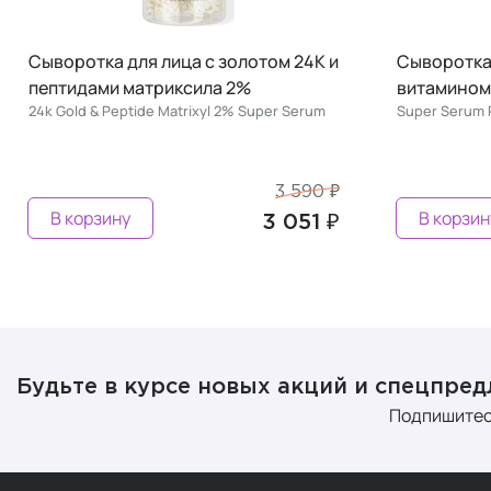
Сыворотка для лица с ретинолом и
Сыворотка 
витамином E
ниацинами
Super Serum Pure Retinol 0,3% + Vitamin E 2%
кислотой
Super Serum N
5%
3 550 ₽
В корзину
В корзин
3 017 ₽
Будьте в курсе новых акций и спецпре
Подпишитес