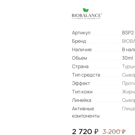
Артикул
BSP2
Бренд
BIOB
Наличие
В нал
Объем
30ml
Страна
Турц
Тип средств
Сыво
Эффект
Прот
Тип кожи
Жирн
Линейка
Сыво
Активные
Глиц
компоненты
2 720 ₽
3 200 ₽