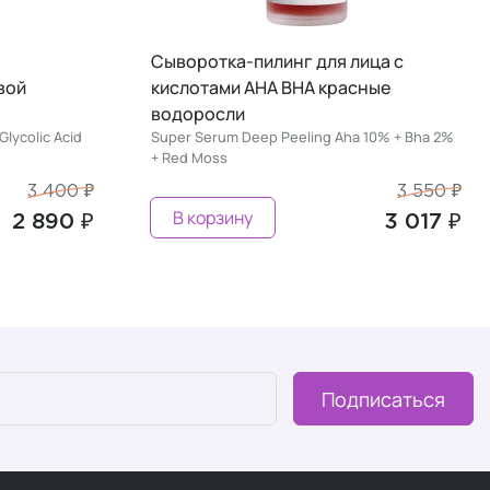
ца с
Сыворотка для лица с церамидами и
ные
ресвератролом
Super Serum Overnight Recovery Ceramide +
Resveratrol
10% + Bha 2%
3 550 ₽
3 450 ₽
В корзину
3 017 ₽
2 932 ₽
Подписаться