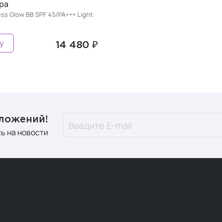
ра
ss Glow BB SPF 45/PA+++ Light
у
14 480 ₽
дложений!
ь на новости