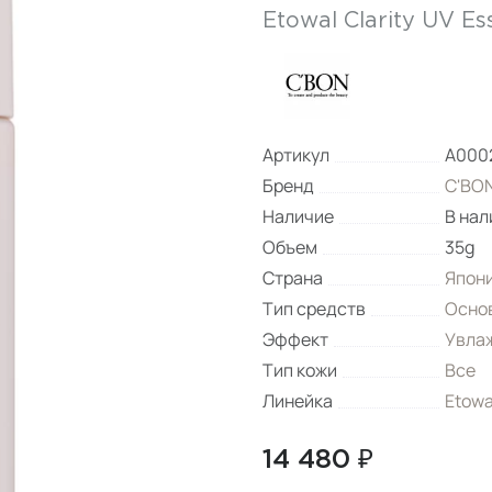
Etowal Clarity UV E
Артикул
A000
Бренд
C'BO
Наличие
В нал
Объем
35g
Страна
Япон
Тип средств
Осно
Эффект
Увла
Тип кожи
Все
Линейка
Etowa
14 480 ₽