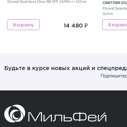
Etowal Seamless Glow BB SPF 45/PA+++ Ochre
светлая ох
Etowal Seamle
Ochre
В корзину
В корзин
14 480 ₽
Будьте в курсе новых акций и спецпре
Подпишитес