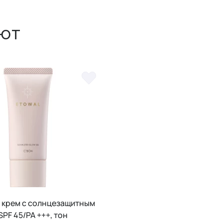
ют
 крем с солнцезащитным
PF 45/PA +++, тон