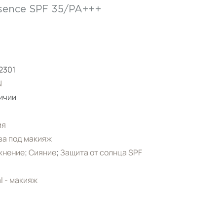
ssence SPF 35/PA+++
2301
N
ичии
ия
ва под макияж
жнение
;
Сияние
;
Защита от солнца SPF
l - макияж