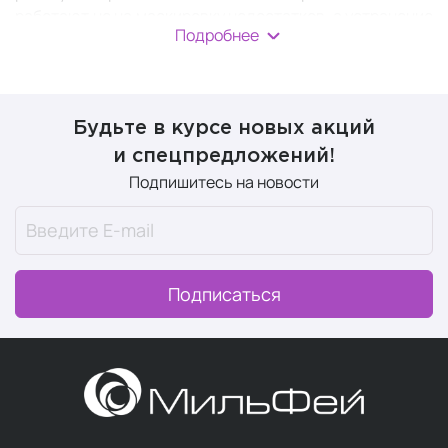
работают не на маскировку недостатков, а устранение
Подробнее
проблем, и дают видимый эффект от применения.
Ключевые преимущества
Будьте в курсе новых акций
CellooE
и спецпредложений!
Подпишитесь на новости
Высокое качество и безопасность продукции.
Видимый эффект с первого применения и
уникальный яркий эффект после курса
применения.
Подписаться
Богатые составы натуральных эффективных
компонентов.
Универсальная многофункциональная система
ухода, в которой средства не делятся по типу
кожи и другим критериям, а подходят всем и
сочетаются между собой.