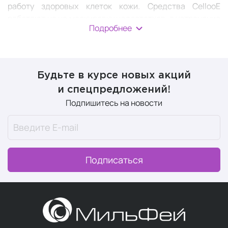
работу здоровых клеток кожи. Средства CellooE
работают не на маскировку недостатков, а устранение
Подробнее
проблем, и дают видимый эффект от применения.
Ключевые преимущества
Будьте в курсе новых акций
CellooE
и спецпредложений!
Подпишитесь на новости
Высокое качество и безопасность продукции.
Видимый эффект с первого применения и
уникальный яркий эффект после курса
применения.
Подписаться
Богатые составы натуральных эффективных
компонентов.
Универсальная многофункциональная система
ухода, в которой средства не делятся по типу
кожи и другим критериям, а подходят всем и