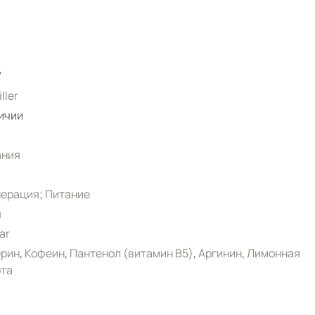
7
iller
ичии
ания
нерация
;
Питание
я
ar
ерин
,
Кофеин
,
Пантенол (витамин B5)
,
Аргинин
,
Лимонная
ота