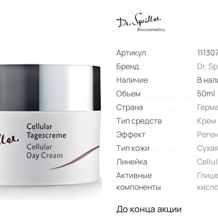
Артикул
11130
Бренд
Dr. Sp
Наличие
В нал
Объем
50ml
Страна
Герм
Тип средств
Крем
Эффект
Реге
Тип кожи
Суха
Линейка
Cellul
Активные
Глиц
компоненты
кисл
До конца акции