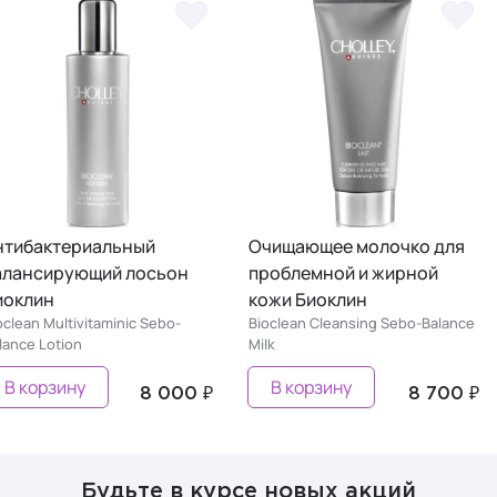
нтибактериальный
Очищающее молочко для
алансирующий лосьон
проблемной и жирной
иоклин
кожи Биоклин
oclean Multivitaminic Sebo-
Bioclean Cleansing Sebo-Balance
lance Lotion
Milk
В корзину
В корзину
8 000 ₽
8 700 ₽
Будьте в курсе новых акций