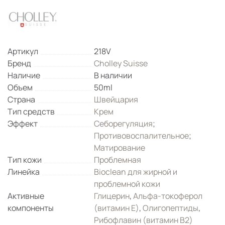
Артикул
218V
Бренд
Cholley Suisse
Наличие
В наличии
Объем
50ml
Страна
Швейцария
Тип средств
Крем
Эффект
Себорегуляция
;
Противовоспалительное
;
Матирование
Тип кожи
Проблемная
Линейка
Bioclean для жирной и
проблемной кожи
Активные
Глицерин
,
Альфа-токоферол
компоненты
(витамин Е)
,
Олигопептиды
,
Рибофлавин (витамин B2)