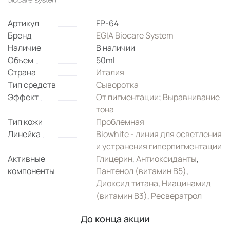
Артикул
FP-64
Бренд
EGIA Biocare System
Наличие
В наличии
Объем
50ml
Страна
Италия
Тип средств
Сыворотка
Эффект
От пигментации
;
Выравнивание
тона
Тип кожи
Проблемная
Линейка
Biowhite - линия для осветления
и устранения гиперпигментации
Активные
Глицерин
,
Антиоксиданты
,
компоненты
Пантенол (витамин B5)
,
Диоксид титана
,
Ниацинамид
(витамин B3)
,
Ресвератрол
До конца акции