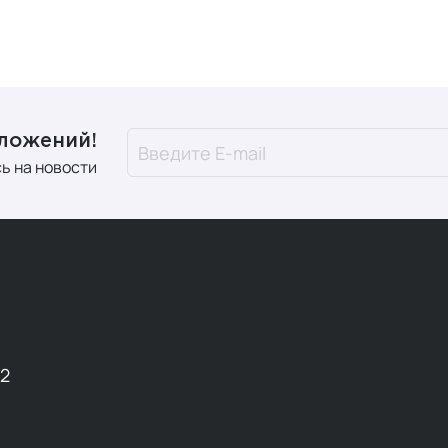
дложений!
ь на новости
12