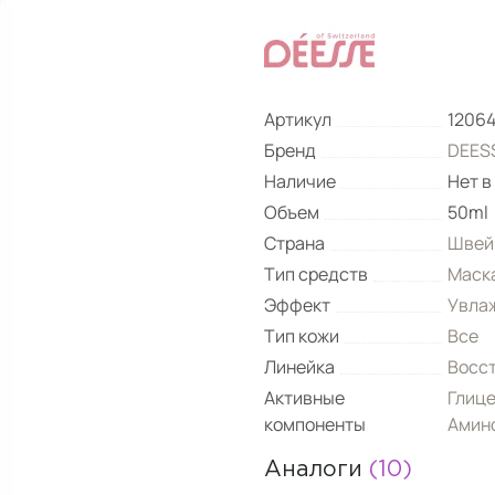
Артикул
1206
Бренд
DEESS
Наличие
Нет в
Объем
50ml
Страна
Швей
Тип средств
Маск
Эффект
Увла
Тип кожи
Все
Линейка
Восс
Активные
Глиц
компоненты
Амин
Аналоги
(10)