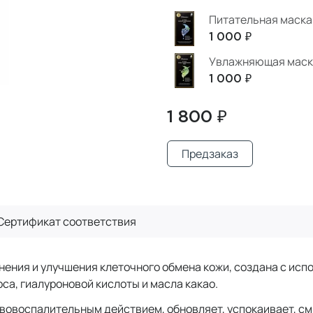
Питательная маска 
1 000 ₽
Увлажняющая маска 
1 000 ₽
1 800 ₽
Предзаказ
Сертификат
соответствия
нения и улучшения клеточного обмена кожи, создана с исп
оса, гиалуроновой кислоты и масла какао.
овоспалительным действием, обновляет, успокаивает, смя