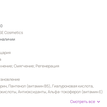
40
E Cosmetics
 наличии
цария
а
жнение
;
Смягчение
;
Регенерация
тановление
ерин
,
Пантенол (витамин B5)
,
Гиалуроновая кислота
,
окислоты
,
Антиоксиданты
,
Альфа-токоферол (витамин Е)
Смотреть все