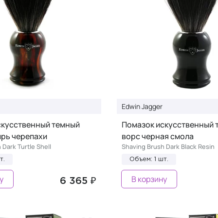
Edwin Jagger
скусственный темный
Помазок искусственный 
ирь черепахи
ворс черная смола
 Dark Turtle Shell
Shaving Brush Dark Black Resin
т.
Объем: 1 шт.
у
В корзину
6 365 ₽