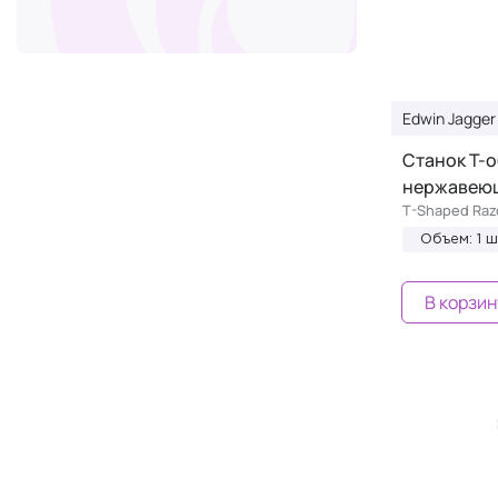
Edwin Jagger
Станок Т-
нержавеющ
T-Shaped Raz
Объем: 1 ш
В корзин