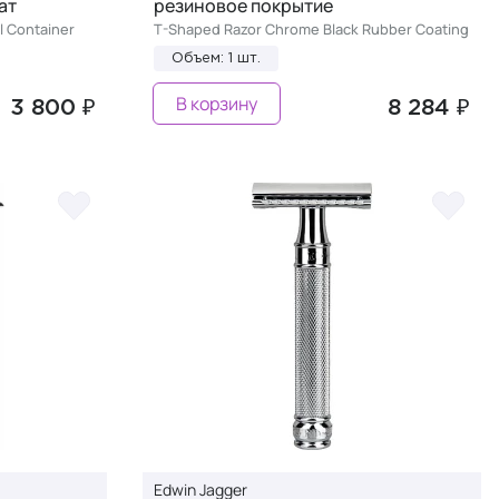
ат
резиновое покрытие
l Container
T-Shaped Razor Сhrome Black Rubber Coating
Объем: 1 шт.
В корзину
3 800 ₽
8 284 ₽
Edwin Jagger