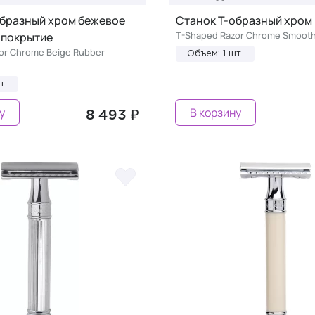
образный хром бежевое
Станок Т-образный хром
T-Shaped Razor Chrome Smoot
 покрытие
or Chrome Beige Rubber
Объем: 1 шт.
т.
у
В корзину
8 493 ₽