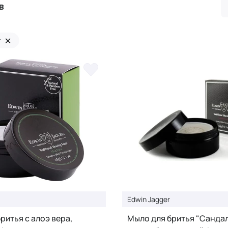
в
×
r
Edwin Jagger
ритья с алоэ вера,
Мыло для бритья "Санда