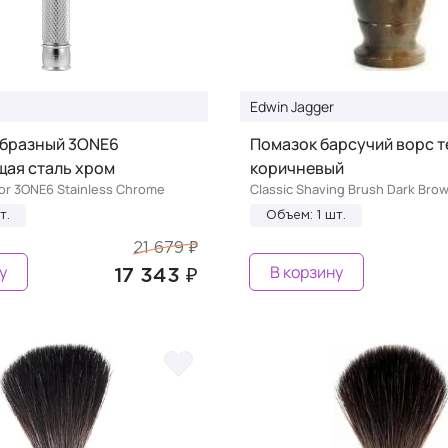
Edwin Jagger
образный 3ONE6
Помазок барсучий ворс 
ая сталь хром
коричневый
or 3ONE6 Stainless Chrome
Classic Shaving Brush Dark Bro
т.
Объем: 1 шт.
21 679 ₽
у
В корзину
17 343 ₽