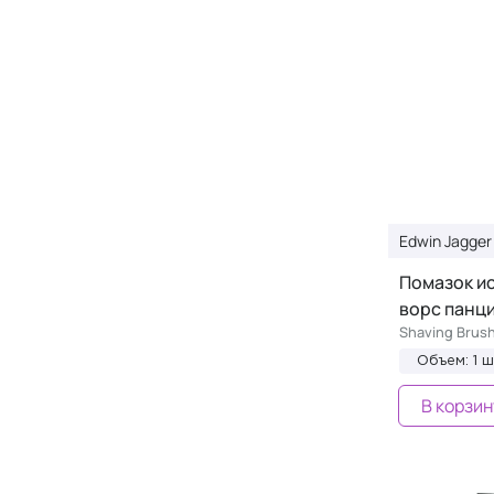
Edwin Jagger
Помазок и
ворс панц
Shaving Brush
Объем: 1 ш
В корзин