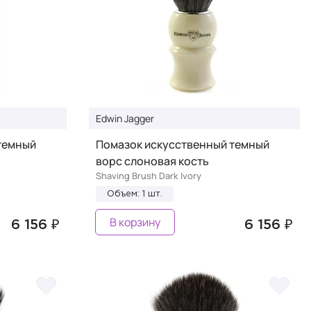
Edwin Jagger
темный
Помазок искусственный темный
ворс слоновая кость
Shaving Brush Dark Ivory
Объем: 1 шт.
В корзину
6 156 ₽
6 156 ₽