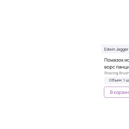
Edwin Jagger
Помазок и
ворс панц
Shaving Brush
Объем: 1 ш
В корзин