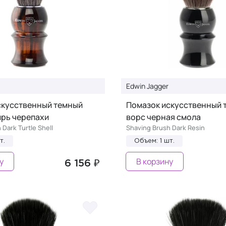
Edwin Jagger
скусственный темный
Помазок искусственный 
ирь черепахи
ворс черная смола
 Dark Turtle Shell
Shaving Brush Dark Resin
т.
Объем: 1 шт.
у
В корзину
6 156 ₽