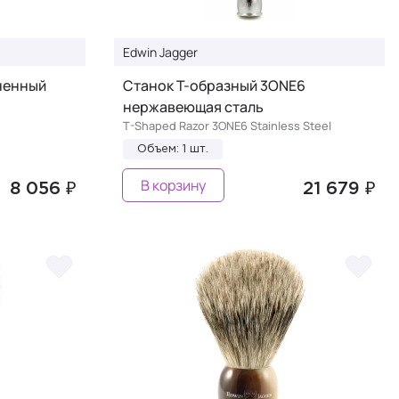
Edwin Jagger
ненный
Станок Т-образный 3ONE6
нержавеющая сталь
T-Shaped Razor 3ONE6 Stainless Steel
Объем: 1 шт.
В корзину
8 056 ₽
21 679 ₽