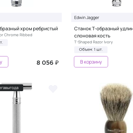
Edwin Jagger
образный хром ребристый
Станок Т-образный удли
or Chrome Ribbed
слоновая кость
T-Shaped Razor Ivory
т.
Объем: 1 шт.
у
В корзину
8 056 ₽
егавыгода