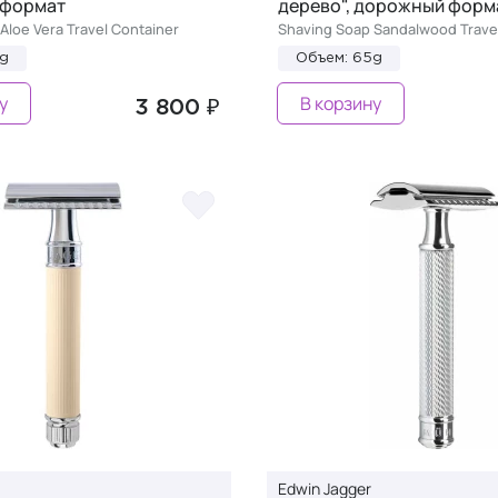
 формат
дерево", дорожный форм
Aloe Vera Travel Container
Shaving Soap Sandalwood Trave
5g
Объем: 65g
у
В корзину
3 800 ₽
Edwin Jagger