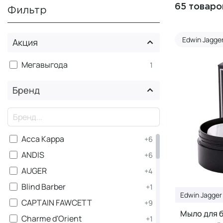
65 товаро
Фильтр
Edwin Jagge
Акция
Мегавыгода
1
Бренд
×
Acca Kappa
+6
ANDIS
+6
AUGER
+4
Blind Barber
+1
Edwin Jagger
CAPTAIN FAWCETT
+9
Мыло для б
Charme d'Orient
+1