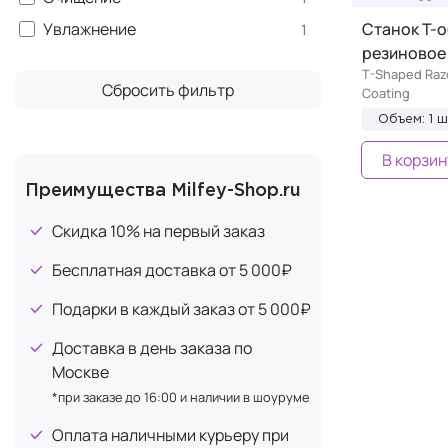
L'OCCITANE
+1
Увлажнение
Станок Т-
1
резиновое
Marini SkinSolutions
+1
T-Shaped Raz
MERKUR Solingen
+33
Сбросить фильтр
Coating
MONDIAL
+85
Объем: 1 ш
MORGAN`S
+6
В корзин
PHYTOMER
+1
Преимущества Milfey-Shop.ru
Proraso
+18
Скидка 10% на первый заказ
REBEL BARBER
+20
Бесплатная доставка от 5 000₽
Thalgo
+1
Подарки в каждый заказ от 5 000₽
WAVE
+1
Доставка в день заказа по
Москве
*при заказе до 16:00 и наличии в шоуруме
Оплата наличными курьеру при