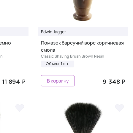
Edwin Jagger
темно-
Помазок барсучий ворс коричневая
смола
wn
Classic Shaving Brush Brown Resin
Объем: 1 шт.
В корзину
11 894 ₽
9 348 ₽