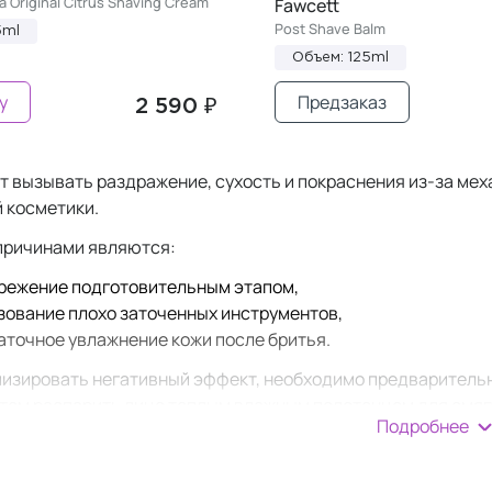
a Original Citrus Shaving Cream
Fawcett
Post Shave Balm
5ml
Объем: 125ml
у
Предзаказ
2 590 ₽
т вызывать раздражение, сухость и покраснения из-за мех
 косметики.
причинами являются:
режение подготовительным этапом,
зование плохо заточенных инструментов,
аточное увлажнение кожи после бритья.
изировать негативный эффект, необходимо предваритель
атем распарить лицо теплым влажным полотенцем для смяг
Подробнее
 учитывать индивидуальные особенности кожи, такие как 
олос.