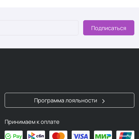
азначенное для успокоения кожи.
стракты.
Подписаться
рованным действием.
лушению.
ожу.
ритья
и состояние кожи.
та
Программа лояльности
 основным рабочим элементом бритвенных систем.
влением молибдена и ванадия для повышения прочности.
Принимаем к оплате
циальными составами.
говечности режущей кромки. Технология