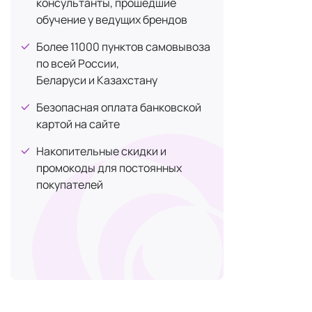
консультанты, прошедшие
ежедне
обучение у ведущих брендов
Крем д
Более 11000 пунктов самовывоза
по всей России,
Крем
со
Беларуси и Казахстану
бритья
Безопасная оплата банковской
Требуе
картой на сайте
Особенн
Создае
Накопительные скидки и
промокоды для постоянных
Мыло д
покупателей
Мыло
в
Класси
Для ак
Профес
Обеспе
Требуе