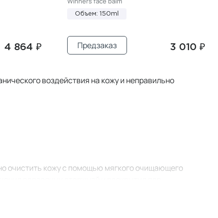
Winners face balm
Объем: 150ml
Предзаказ
4 864 ₽
3 010 ₽
анического воздействия на кожу и неправильно
но очистить кожу с помощью мягкого очищающего
чения волосяных стержней и раскрытия пор.
повышенная чувствительность или склонность к