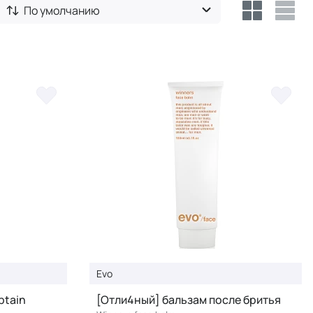
По умолчанию
Evo
ptain
[Отли4ный] бальзам после бритья