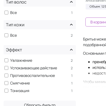
Antica Barberi
Тип волос
Объем: 12
Все
1
В корзин
Тип кожи
Все
2
Бритье може
подобранной
Эффект
Основными 
Увлажнение
2
пренеб
исполь
Успокаивающее действие
2
недост
Противовоспалительное
1
Чтобы миним
Смягчение
1
средства, з
Тонизация
1
Также важно
врастанию в
Сбросить фильтр