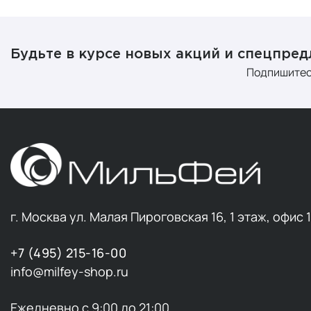
Бальзам
Бальза
Будьте в курсе новых акций и спецпре
Содерж
Подпишитес
Отлича
Особен
Наноси
Инстр
Выбор аксес
Мужское
г. Москва ул. Малая Пироговская 16, 1 этаж, офис 
Лезвие
, тон
+7 (495) 215-16-00
Современные
info@milfey-shop.ru
Для предотв
Качество ле
Ежедневно с 9:00 до 21:00