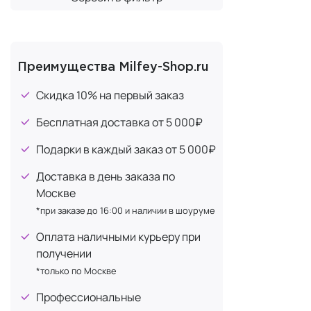
Косме
Современны
Преимущества Milfey-Shop.ru
специфичес
Скидка 10% на первый заказ
Пена дл
Бесплатная доставка от 5 000₽
Пена
со
Подарки в каждый заказ от 5 000₽
Аэрозо
Соврем
Доставка в день заказа по
Нейтра
Москве
*при заказе до 16:00 и наличии в шоуруме
Гель дл
Оплата наличными курьеру при
получении
Гель
от
Образу
*только по Москве
Особен
Профессиональные
Соврем