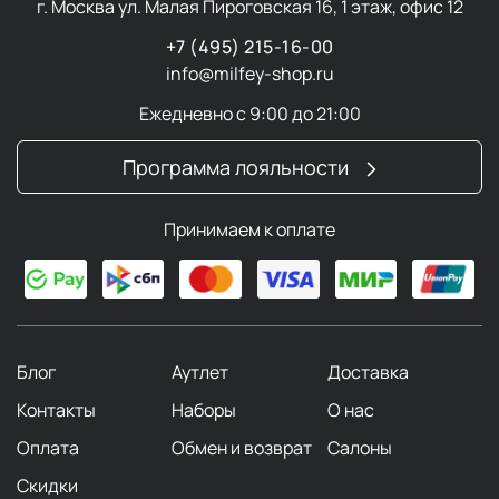
г. Москва ул. Малая Пироговская 16, 1 этаж, офис 12
Пена
создает плотный защитный слой,
+7 (495) 215-16-00
обеспечивающий плавное скольжение
info@milfey-shop.ru
бритвенного станка.
Ежедневно с 9:00 до 21:00
Аэрозольные баллоны оснащены удобными
дозаторами для равномерного распределения.
Программа лояльности
Современные составы обогащены витаминами E
и F, а также успокаивающим аллантоином.
Нейтральный pH-баланс (5.5-7.0) минимизирует
Принимаем к оплате
раздражение кожи.
Гель для бритья
Гель
отличается прозрачной текстурой и высокой
Блог
Аутлет
Доставка
концентрацией увлажняющих компонентов.
Образует невидимую защитную пленку,
Контакты
Наборы
О нас
позволяющую контролировать процесс бритья.
Оплата
Обмен и возврат
Салоны
Особенно эффективен при использовании с
Скидки
безопасными станками, значительно уменьшая