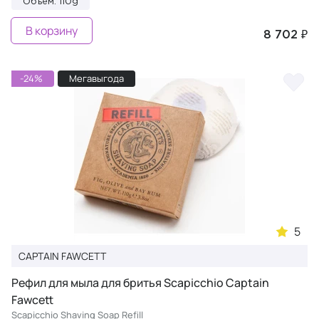
Объем: 110g
В корзину
8 702 ₽
-24%
Мегавыгода
5
CAPTAIN FAWCETT
Рефил для мыла для бритья Scapicchio Captain
Fawcett
Scapicchio Shaving Soap Refill