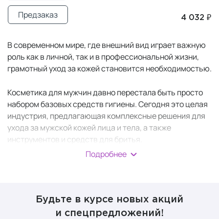
Предзаказ
4 032 ₽
В современном мире, где внешний вид играет важную
роль как в личной, так и в профессиональной жизни,
грамотный уход за кожей становится необходимостью.
Косметика для мужчин давно перестала быть просто
набором базовых средств гигиены. Сегодня это целая
индустрия, предлагающая комплексные решения для
ухода за мужской кожей лица и тела, а также
инструментов и средств для бритья.
Подробнее
Грамотно подобранная
мужская косметика
и
продуманный ритуал ухода помогают современному
мужчине выглядеть ухоженно и чувствовать себя
уверенно в любой ситуации. Главное — найти баланс
Будьте в курсе новых акций
между эффективностью и комфортом, чтобы уход
и спецпредложений!